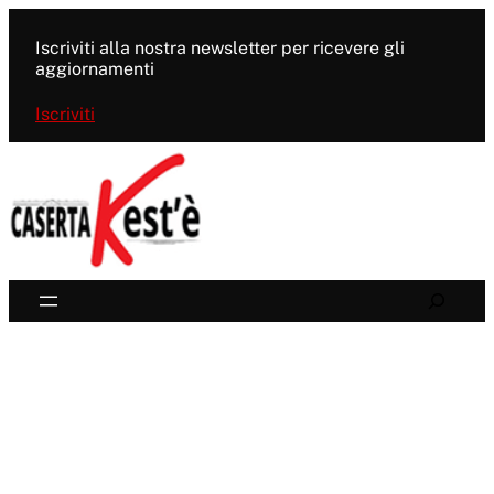
Vai
al
Iscriviti alla nostra newsletter per ricevere gli
contenuto
aggiornamenti
Iscriviti
Search