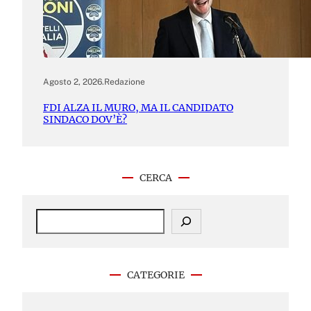
Agosto 2, 2026
.
Redazione
FDI ALZA IL MURO, MA IL CANDIDATO
SINDACO DOV’È?
CERCA
S
e
a
r
c
CATEGORIE
h