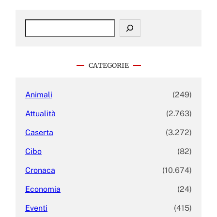
S
e
a
r
c
CATEGORIE
h
Animali
(249)
Attualità
(2.763)
Caserta
(3.272)
Cibo
(82)
Cronaca
(10.674)
Economia
(24)
Eventi
(415)