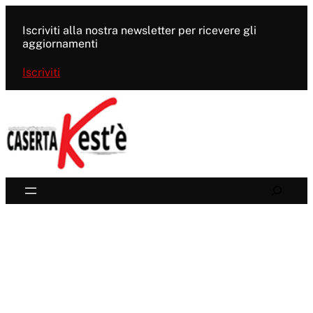
Vai
al
Iscriviti alla nostra newsletter per ricevere gli
contenuto
aggiornamenti
Iscriviti
Search