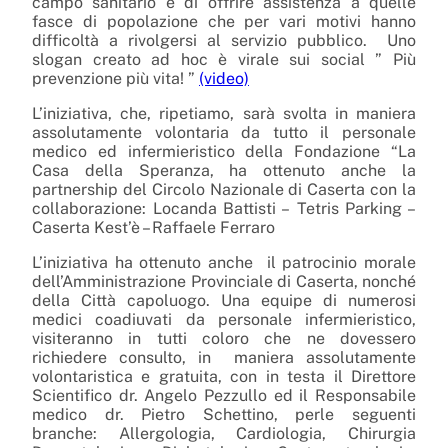
campo sanitario e di offrire assistenza a quelle
fasce di popolazione che per vari motivi hanno
difficoltà a rivolgersi al servizio pubblico. Uno
slogan creato ad hoc è virale sui social ” Più
prevenzione più vita! ”
(video)
L’iniziativa, che, ripetiamo, sarà svolta in maniera
assolutamente volontaria da tutto il personale
medico ed infermieristico della Fondazione “La
Casa della Speranza, ha ottenuto anche la
partnership del Circolo Nazionale di Caserta con la
collaborazione: Locanda Battisti – Tetris Parking –
Caserta Kest’è – Raffaele Ferraro
L’iniziativa ha ottenuto anche il patrocinio morale
dell’Amministrazione Provinciale di Caserta, nonché
della Città capoluogo. Una equipe di numerosi
medici coadiuvati da personale infermieristico,
visiteranno in tutti coloro che ne dovessero
richiedere consulto, in maniera assolutamente
volontaristica e gratuita, con in testa il Direttore
Scientifico dr. Angelo Pezzullo ed il Responsabile
medico dr. Pietro Schettino, perle seguenti
branche: Allergologia, Cardiologia, Chirurgia