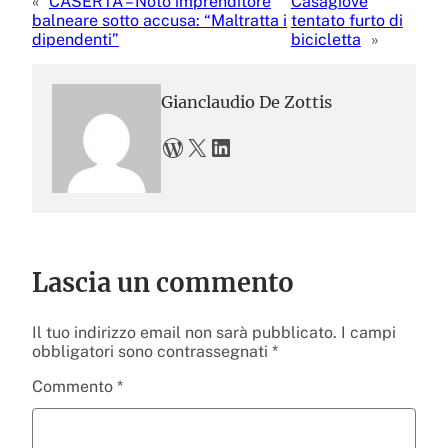
«
CASERTA – Noto imprenditore
Casagiove
balneare sotto accusa: “Maltratta i
tentato furto di
dipendenti”
bicicletta
»
Gianclaudio De Zottis
WordPress
X
LinkedIn
Lascia un commento
Il tuo indirizzo email non sarà pubblicato.
I campi
obbligatori sono contrassegnati
*
Commento
*