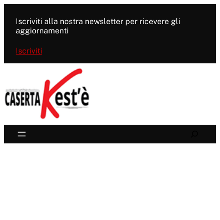
Vai
al
Iscriviti alla nostra newsletter per ricevere gli
contenuto
aggiornamenti
Iscriviti
Search