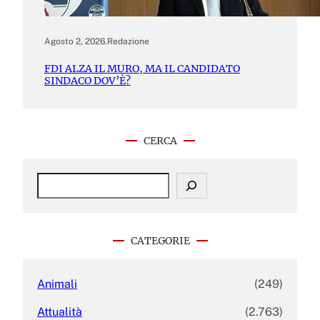
Agosto 2, 2026
.
Redazione
FDI ALZA IL MURO, MA IL CANDIDATO
SINDACO DOV’È?
CERCA
S
e
a
r
c
CATEGORIE
h
Animali
(249)
Attualità
(2.763)