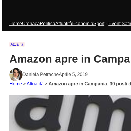
Home
Cronaca
Politica
Attualità
Economia
Sport
Eventi
Sati
Attualità
Amazon apre in Campani
Daniela Petrache
Aprile 5, 2019
Home
>
Attualità
>
Amazon apre in Campania: 30 posti d