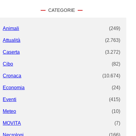
r
c
CATEGORIE
h
Animali
(249)
Attualità
(2.763)
Caserta
(3.272)
Cibo
(82)
Cronaca
(10.674)
Economia
(24)
Eventi
(415)
Meteo
(10)
MOVITA
(7)
Necrologi
(166)