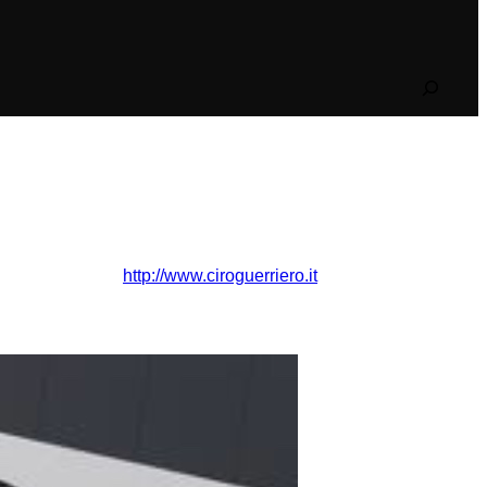
Search
http://www.ciroguerriero.it