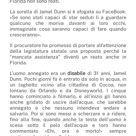
Florida non sono reati.
La sorella di Jamel Dunn si è sfogata su FaceBook:
«Se sono stati capaci di star seduti lì a guardare
qualcuno che moriva davanti ai loro occhi,
immaginate cosa saranno capaci di fare quando
cresceranno».
Il procuratore ha promesso di portare all’attenzione
della legislatura statale una proposta perché la
“mancata assistenza” diventi un reato anche in
Florida.
L’uomo annegato era un
disabile
di 31 anni, Jamel
Dunn. Pochi giorni fa è entrato da solo in acqua, in
un laghetto vicino alla cittadina di Cocoa, non
lontano da Orlando e da Disneyworld. I cinque
hanno cominciato a filmarlo, e all’inizio gli hanno
anche gridato di uscire dall’acqua, che sarebbe
annegato e che nessuno intendeva andare a
salvarlo. Poi si sono messi a scherzare e a ridere,
fino alla fine, quando anche la testa dell’uomo è
scesa sotto il pelo dell’acqua e loro hanno
commentato «Ehi, ora è morto!» sempre