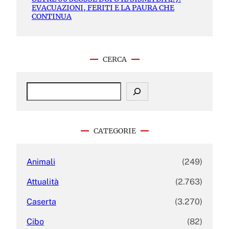
EVACUAZIONI, FERITI E LA PAURA CHE
CONTINUA
CERCA
S
e
a
r
c
CATEGORIE
h
Animali
(249)
Attualità
(2.763)
Caserta
(3.270)
Cibo
(82)