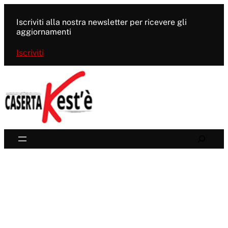
Vai
al
Iscriviti alla nostra newsletter per ricevere gli
contenuto
aggiornamenti
Iscriviti
Search