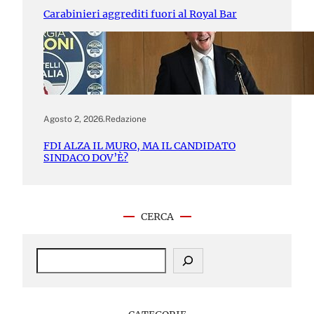
Carabinieri aggrediti fuori al Royal Bar
Agosto 2, 2026
.
Redazione
FDI ALZA IL MURO, MA IL CANDIDATO
SINDACO DOV’È?
CERCA
S
e
a
r
c