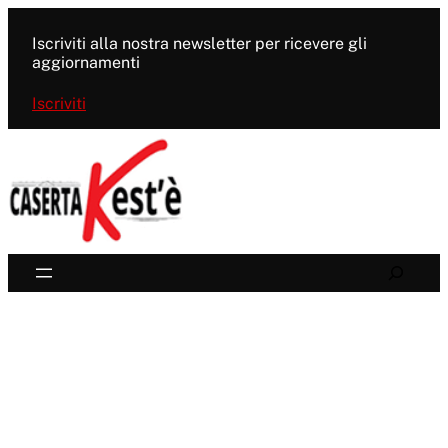
Vai
al
Iscriviti alla nostra newsletter per ricevere gli
contenuto
aggiornamenti
Iscriviti
Search