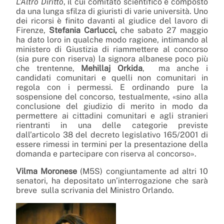
L’Altro Diritto
, il cui comitato scientifico è composto
da una lunga sfilza di giuristi di varie università. Uno
dei ricorsi è finito davanti al giudice del lavoro di
Firenze,
Stefania Carlucci,
che sabato 27 maggio
ha dato loro in qualche modo ragione, intimando al
ministero di Giustizia di riammettere al concorso
(sia pure con riserva) l
a signora albanese poco più
che trentenne,
Mehillaj Orkida
, ma anche i
candidati comunitari e quelli non comunitari in
regola con i permessi. E ordinando pure la
sospensione del concorso, testualmente, «sino alla
conclusione del giudizio di merito in modo da
permettere ai cittadini comunitari e agli stranieri
rientranti in una delle categorie previste
dall’articolo 38 del decreto legislativo 165/2001 di
essere rimessi in termini per la presentazione della
domanda e partecipare con riserva al concorso».
Vilma Moronese
(M5S) congiuntamente ad altri 10
senatori, ha depositato un’interrogazione che sarà
breve sulla scrivania del Ministro Orlando.