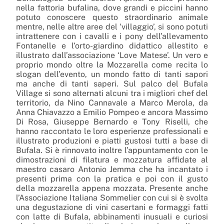
nella fattoria bufalina, dove grandi e piccini hanno
potuto conoscere questo straordinario animale
mentre, nelle altre aree del ‘villaggio’, si sono potuti
intrattenere con i cavalli e i pony dell’allevamento
Fontanelle e l’orto-giardino didattico allestito e
illustrato dall’associazione ‘Love Matese’. Un vero e
proprio mondo oltre la Mozzarella come recita lo
slogan dell’evento, un mondo fatto di tanti sapori
ma anche di tanti
saperi
. Sul palco del Bufala
Village
si sono alternati alcuni tra i migliori chef del
territorio, da Nino
Cannavale
a Marco Merola, da
Anna
Chiavazzo
a Emilio Pompeo e ancora Massimo
Di Rosa, Giuseppe Bernardo e Tony
Riselli
, che
hanno raccontato le loro esperienze professionali e
illustrato produzioni e piatti gustosi tutti a base di
Bufala. Si è rinnovato inoltre l’appuntamento con le
dimostrazioni di filatura e mozzatura affidate al
maestro casaro Antonio Jemma che ha incantato i
presenti prima con la pratica e poi con il gusto
della mozzarella appena mozzata. Presente anche
l’Associazione Italiana Sommelier con cui si è svolta
una degustazione di vini casertani e formaggi fatti
con latte di Bufala, abbinamenti inusuali e curiosi