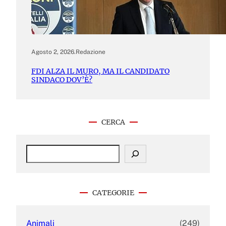
Agosto 2, 2026
.
Redazione
FDI ALZA IL MURO, MA IL CANDIDATO
SINDACO DOV’È?
CERCA
S
e
a
r
c
CATEGORIE
h
Animali
(249)