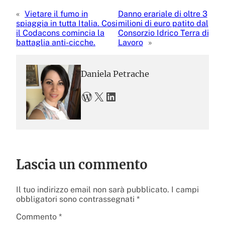
«
Vietare il fumo in
Danno erariale di oltre 3
spiaggia in tutta Italia. Cosi
milioni di euro patito dal
il Codacons comincia la
Consorzio Idrico Terra di
battaglia anti-cicche.
Lavoro
»
Daniela Petrache
WordPress
X
LinkedIn
Lascia un commento
Il tuo indirizzo email non sarà pubblicato.
I campi
obbligatori sono contrassegnati
*
Commento
*