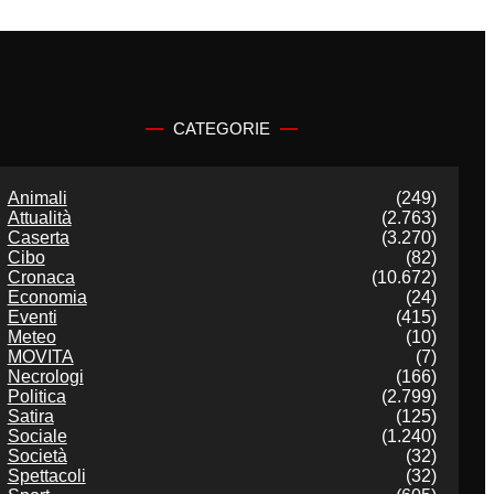
CATEGORIE
Animali
(249)
Attualità
(2.763)
Caserta
(3.270)
Cibo
(82)
Cronaca
(10.672)
Economia
(24)
Eventi
(415)
Meteo
(10)
MOVITA
(7)
Necrologi
(166)
Politica
(2.799)
Satira
(125)
Sociale
(1.240)
Società
(32)
Spettacoli
(32)