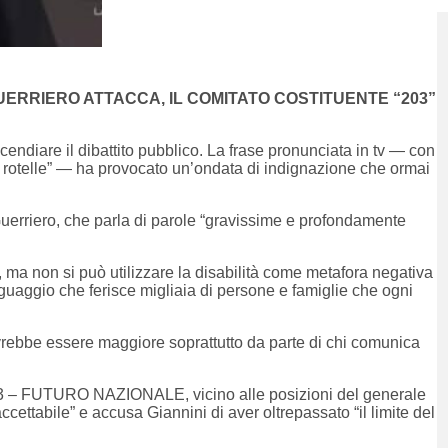
UERRIERO ATTACCA, IL COMITATO COSTITUENTE “203”
endiare il dibattito pubblico. La frase pronunciata in tv — con
a rotelle” — ha provocato un’ondata di indignazione che ormai
uerriero
, che parla di parole “gravissime e profondamente
a, ma non si può utilizzare la disabilità come metafora negativa
nguaggio che ferisce migliaia di persone e famiglie che ogni
ovrebbe essere maggiore soprattutto da parte di chi comunica
 203 – FUTURO NAZIONALE
, vicino alle posizioni del generale
naccettabile” e accusa Giannini di aver oltrepassato “il limite del