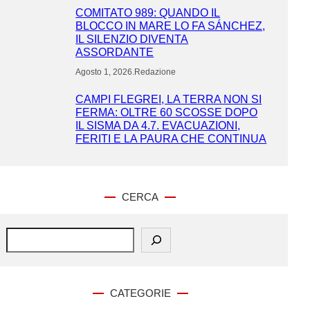
COMITATO 989: QUANDO IL
BLOCCO IN MARE LO FA SÁNCHEZ,
IL SILENZIO DIVENTA
ASSORDANTE
Agosto 1, 2026
.
Redazione
CAMPI FLEGREI, LA TERRA NON SI
FERMA: OLTRE 60 SCOSSE DOPO
IL SISMA DA 4.7. EVACUAZIONI,
FERITI E LA PAURA CHE CONTINUA
CERCA
S
e
a
r
c
CATEGORIE
h