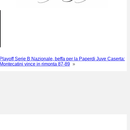
Playoff Serie B Nazionale, beffa per la Paperdi Juve Caserta:
Montecatini vince in rimonta 87-89
»