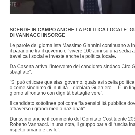
SCENDE IN CAMPO ANCHE LA POLITICA LOCALE: G
DI VANNACCI INSORGE
Le parole del giornalista
Massimo Giannini
continuano a inc
il paragone tra il governo e “vivere 100 anni su una sedia 
travalica i social e investe anche la politica locale.
Da
Caserta
arriva l’intervento del candidato sindaco
Ciro G
sbagliate”.
“Si può criticare qualsiasi governo, qualsiasi scelta politic
o come sinonimo di inutilità – dichiara Guerriero –. È un li
giorno affrontano con dignità battaglie vere”.
Il candidato sottolinea poi come “la sensibilità pubblica d
attraverso i grandi media nazionali”.
Durissimo anche il commento del
Comitato Costituente
Roberto Vannacci
. In una nota, il gruppo parla di “uscita i
rispetto umano e civile”.