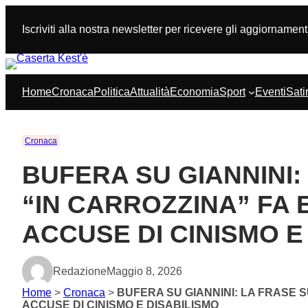
Vai
al
Iscriviti alla nostra newsletter per ricevere gli aggiornament
contenuto
Home
Cronaca
Politica
Attualità
Economia
Sport
Eventi
Sati
Cronaca
BUFERA SU GIANNINI: 
“IN CARROZZINA” FA 
ACCUSE DI CINISMO E
Redazione
Maggio 8, 2026
Home
>
Cronaca
>
BUFERA SU GIANNINI: LA FRASE S
ACCUSE DI CINISMO E DISABILISMO