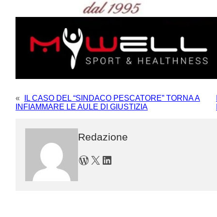
«
IL CASO DEL “SINDACO PESCATORE” TORNA A
INFIAMMARE LE AULE DI GIUSTIZIA
Redazione
WordPress
X
LinkedIn