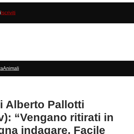
i
Iscriviti
ra
Animali
i Alberto Pallotti
): “Vengano ritirati in
gna indagare. Facile