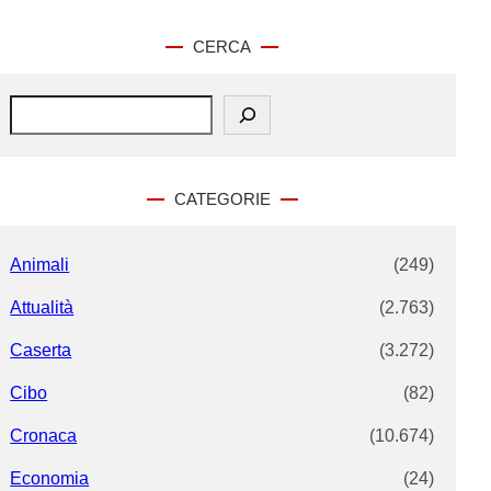
CERCA
S
e
a
r
c
CATEGORIE
h
Animali
(249)
Attualità
(2.763)
Caserta
(3.272)
Cibo
(82)
Cronaca
(10.674)
Economia
(24)