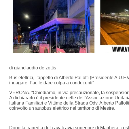
di gianclaudio de zottis
Bus elettrici, l’appello di Alberto Pallotti (Presidente A.U.F
indagare. Facile dare colpa a conducenti”
VERONA. “Chiediamo, in via precauzionale, la sospensione da
A dichiararlo è il presidente delle dell’Associazione Unitar
Italiana Familiari e Vittime della Strada Odv, Alberto Pallot
coinvolto un autobus elettrico nel territorio di Mestre.
Dopo la tragedia del cavalcavia superiore di Maghera, cost