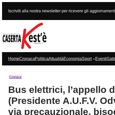
Vai
al
Iscriviti alla nostra newsletter per ricevere gli aggiornament
contenuto
Home
Cronaca
Politica
Attualità
Economia
Sport
Eventi
Sati
Cronaca
Bus elettrici, l’appello d
(Presidente A.U.F.V. Odv
via precauzionale, biso