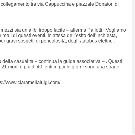
di collegamento tra via Cappuccina e piazzale Donatori di
zzi sia un alibi troppo facile – afferma Pallotti . Vogliamo
eali di questi eventi. In attesa dell’esito dell’inchiesta,
r gravi sospetti di pericolosità, degli autobus elettrici.
 della casualità – continua la guida associativa – . Questi
21 morti e più di 40 feriti in pochi giorni sono una strage –
.
ps://www.ciaramellaluigi.com/