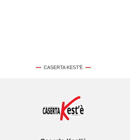
CASERTA KEST’È