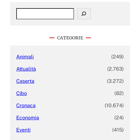
S
e
a
r
c
CATEGORIE
h
Animali
(249)
Attualità
(2.763)
Caserta
(3.272)
Cibo
(82)
Cronaca
(10.674)
Economia
(24)
Eventi
(415)