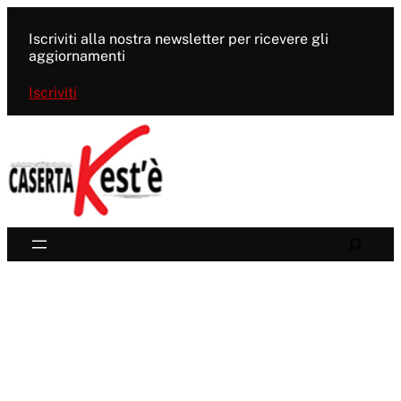
Vai
al
Iscriviti alla nostra newsletter per ricevere gli
contenuto
aggiornamenti
Iscriviti
Search