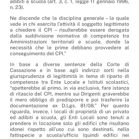
adibiti a scuola (art. 3, c. 1, legge 11 gennaio 1996,
n. 23).
Ne discende che la disciplina generale – la quale
vede in chi esercita l’attività il soggetto legittimato
a chiedere il CPI – risulterebbe essere derogata
dalla suddivisione normativa di competenze tra
Amministrazioni territoriali e scuole, donde la
necessità che le prime debbano provvedere al
conseguimento del CPI.”
In base a diverse sentenze della Corte di
Cassazione e in base agli indirizzi sorti nella
giurisprudenza di legittimità in tema di riparto di
competenze tra Ente Locale e Istituti scolastici,
“spetterebbe al primo, in via esclusiva, fare istanza
di rilascio del CPI, mentre sui Dirigenti graverebbe
il mero obbligo di predisporre e poi trasferire la
documentazione ex D.Lgs. 81/08.” Per quanto
riguarda, invece, i locali di proprietà di un privato
ed adibiti a scuola, gli Enti Locali sono tenuti a
prendere in locazione solo gli edifici che risultano
idonei rispetto all’uso cui sono destinati, nella
fattispecie a scuola/ufficio (quindi edifici nei