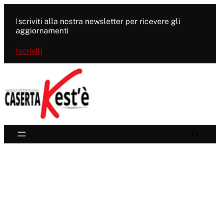
Vai
al
Iscriviti alla nostra newsletter per ricevere gli
contenuto
aggiornamenti
Iscriviti
Search