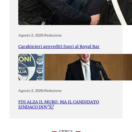
Agosto 2, 2026
.
Redazione
Carabinieri aggrediti fuori al Royal Bar
Agosto 2, 2026
.
Redazione
FDI ALZA IL MURO, MA IL CANDIDATO
SINDACO DOV’È?
CERCA