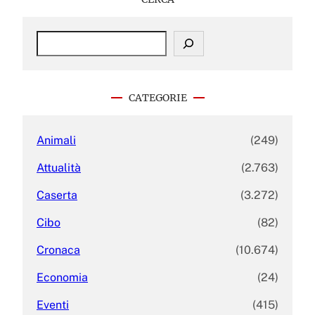
S
e
a
r
c
CATEGORIE
h
Animali
(249)
Attualità
(2.763)
Caserta
(3.272)
Cibo
(82)
Cronaca
(10.674)
Economia
(24)
Eventi
(415)