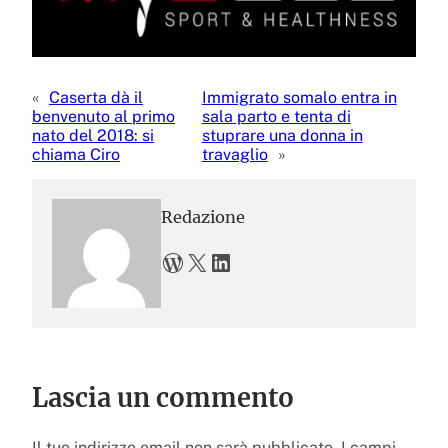
«
Caserta dà il
Immigrato somalo entra in
benvenuto al primo
sala parto e tenta di
nato del 2018: si
stuprare una donna in
chiama Ciro
travaglio
»
Redazione
WordPress
X
LinkedIn
Lascia un commento
Il tuo indirizzo email non sarà pubblicato.
I campi