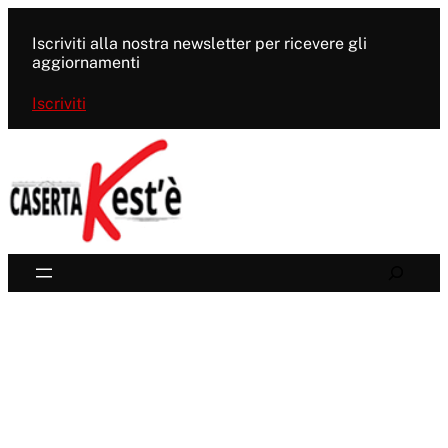
Vai
al
Iscriviti alla nostra newsletter per ricevere gli
contenuto
aggiornamenti
Iscriviti
Search