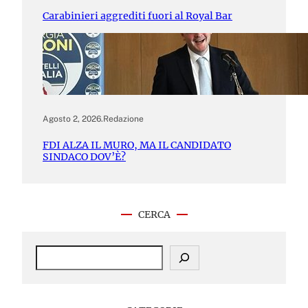
Carabinieri aggrediti fuori al Royal Bar
Agosto 2, 2026
.
Redazione
FDI ALZA IL MURO, MA IL CANDIDATO
SINDACO DOV’È?
CERCA
S
e
a
r
c