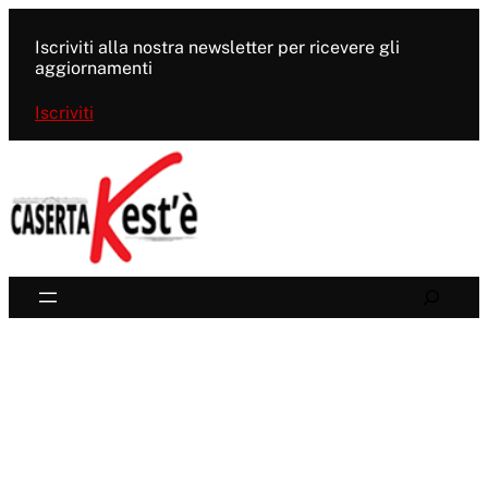
Vai
al
Iscriviti alla nostra newsletter per ricevere gli
contenuto
aggiornamenti
Iscriviti
Search