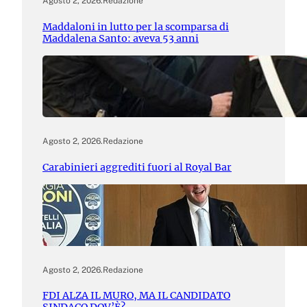
Agosto 2, 2026
.
Redazione
Maddaloni in lutto per la scomparsa di
Maddalena Santo: aveva 53 anni
Agosto 2, 2026
.
Redazione
Carabinieri aggrediti fuori al Royal Bar
Agosto 2, 2026
.
Redazione
FDI ALZA IL MURO, MA IL CANDIDATO