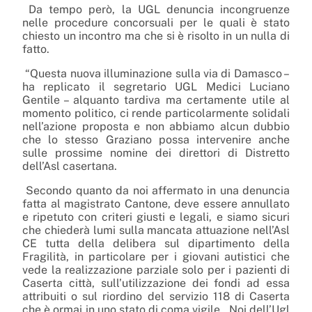
Da tempo però, la UGL denuncia incongruenze
nelle procedure concorsuali per le quali è stato
chiesto un incontro ma che si è risolto in un nulla di
fatto.
“Questa nuova illuminazione sulla via di Damasco –
ha replicato il segretario UGL Medici Luciano
Gentile – alquanto tardiva ma certamente utile al
momento politico, ci rende particolarmente solidali
nell’azione proposta e non abbiamo alcun dubbio
che lo stesso Graziano possa intervenire anche
sulle prossime nomine dei direttori di Distretto
dell’Asl casertana.
Secondo quanto da noi affermato in una denuncia
fatta al magistrato Cantone, deve essere annullato
e ripetuto con criteri giusti e legali, e siamo sicuri
che chiederà lumi sulla mancata attuazione nell’Asl
CE tutta della delibera sul dipartimento della
Fragilità, in particolare per i giovani autistici che
vede la realizzazione parziale solo per i pazienti di
Caserta città, sull’utilizzazione dei fondi ad essa
attribuiti o sul riordino del servizio 118 di Caserta
che è ormai in uno stato di coma vigile. Noi dell’Ugl