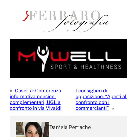
«
Caserta: Conferenza
I consiglieri di
informativa pensioni
opposizione: “Aperti al
complementari, UGL a
confronto con i
confronto in via Vivaldi
commercianti”
»
Daniela Petrache