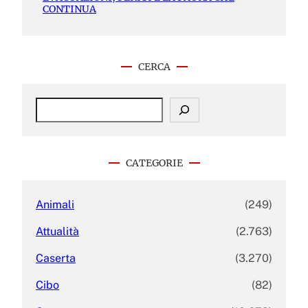
CONTINUA
CERCA
S
e
a
r
c
CATEGORIE
h
Animali
(249)
Attualità
(2.763)
Caserta
(3.270)
Cibo
(82)