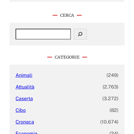
CERCA
S
e
a
r
c
CATEGORIE
h
Animali
(249)
Attualità
(2.763)
Caserta
(3.272)
Cibo
(82)
Cronaca
(10.674)
Economia
(24)