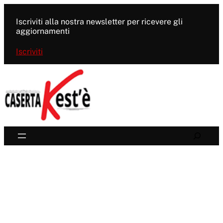
Vai
al
Iscriviti alla nostra newsletter per ricevere gli
contenuto
aggiornamenti
Iscriviti
Search