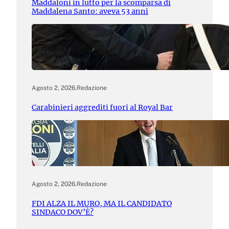
Maddaloni in lutto per la scomparsa di
Maddalena Santo: aveva 53 anni
Agosto 2, 2026
.
Redazione
Carabinieri aggrediti fuori al Royal Bar
Agosto 2, 2026
.
Redazione
FDI ALZA IL MURO, MA IL CANDIDATO
SINDACO DOV’È?