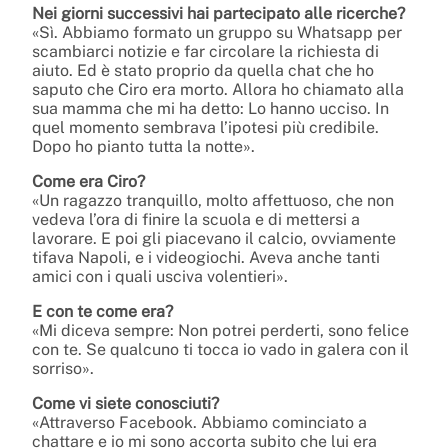
Nei giorni successivi hai partecipato alle ricerche?
«Sì. Abbiamo formato un gruppo su Whatsapp per
scambiarci notizie e far circolare la richiesta di
aiuto. Ed è stato proprio da quella chat che ho
saputo che Ciro era morto. Allora ho chiamato alla
sua mamma che mi ha detto: Lo hanno ucciso. In
quel momento sembrava l’ipotesi più credibile.
Dopo ho pianto tutta la notte».
Come era Ciro?
«Un ragazzo tranquillo, molto affettuoso, che non
vedeva l’ora di finire la scuola e di mettersi a
lavorare. E poi gli piacevano il calcio, ovviamente
tifava Napoli, e i videogiochi. Aveva anche tanti
amici con i quali usciva volentieri».
E con te come era?
«Mi diceva sempre: Non potrei perderti, sono felice
con te. Se qualcuno ti tocca io vado in galera con il
sorriso».
Come vi siete conosciuti?
«Attraverso Facebook. Abbiamo cominciato a
chattare e io mi sono accorta subito che lui era