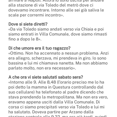
arrivare a Napoli. Allora io sono uscita per andare
alla stazione di via Toledo del metrò dove ci
dovevamo incontrare. Intorno alle sei già saliva le
scale per corrermi incontro».
Dove si siete diretti?
«Da via Toledo siamo andati verso via Chiaia e poi
siamo entrati in Villa Comunale, dove siamo rimasti
fino a dopo le 8».
Di che umore era il tuo ragazzo?
«Ottimo. Non ha accennato a nessun problema. Anzi
era allegro, scherzava, mi prendeva in giro. Io sono
bassina e lui mi chiamava nanetta. Ma non abbiamo
parlato molto, non era necessario».
A che ora vi siete salutati sabato sera?
«Intorno alle 9. Alle 8,48 (l’orario preciso me lo ha
poi detto la mamma in Questura controllando dal
suo cellulare) ha telefonato al padre dicendo che
stava prendendo la metropolitana. Ma non era vero,
eravamo appena usciti dalla Villa Comunale. Di
corsa ci siamo precipitati verso via Toledo e lui mi
ha salutato. Doveva partire per Arzano dalla
stazione centrale alle 9,22, ma era già tardi, quindi