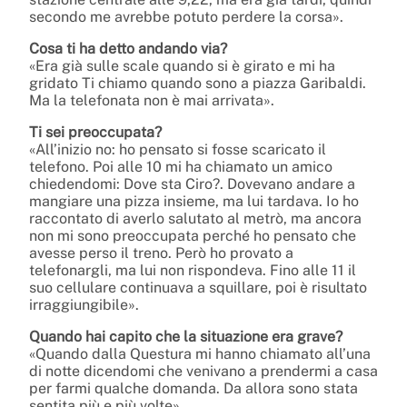
secondo me avrebbe potuto perdere la corsa».
Cosa ti ha detto andando via?
«Era già sulle scale quando si è girato e mi ha
gridato Ti chiamo quando sono a piazza Garibaldi.
Ma la telefonata non è mai arrivata».
Ti sei preoccupata?
«All’inizio no: ho pensato si fosse scaricato il
telefono. Poi alle 10 mi ha chiamato un amico
chiedendomi: Dove sta Ciro?. Dovevano andare a
mangiare una pizza insieme, ma lui tardava. Io ho
raccontato di averlo salutato al metrò, ma ancora
non mi sono preoccupata perché ho pensato che
avesse perso il treno. Però ho provato a
telefonargli, ma lui non rispondeva. Fino alle 11 il
suo cellulare continuava a squillare, poi è risultato
irraggiungibile».
Quando hai capito che la situazione era grave?
«Quando dalla Questura mi hanno chiamato all’una
di notte dicendomi che venivano a prendermi a casa
per farmi qualche domanda. Da allora sono stata
sentita più e più volte».