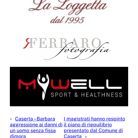
«
Caserta – Barbara
I magistrati hanno respinto
aggressione ai danni di
il piano di riequilibrio
un uomo senza fissa
presentato dal Comune di
dimora
Caserta
»