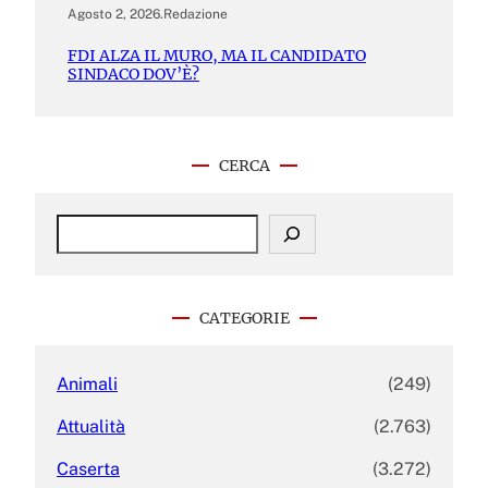
Agosto 2, 2026
.
Redazione
FDI ALZA IL MURO, MA IL CANDIDATO
SINDACO DOV’È?
CERCA
S
e
a
r
c
CATEGORIE
h
Animali
(249)
Attualità
(2.763)
Caserta
(3.272)