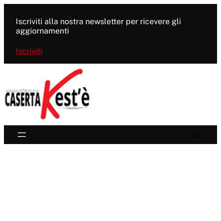
Vai
al
Iscriviti alla nostra newsletter per ricevere gli
contenuto
aggiornamenti
Iscriviti
Search