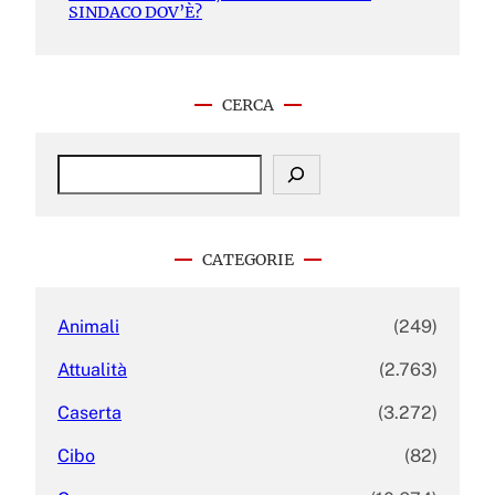
SINDACO DOV’È?
CERCA
S
e
a
r
c
CATEGORIE
h
Animali
(249)
Attualità
(2.763)
Caserta
(3.272)
Cibo
(82)