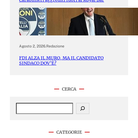
Agosto 2, 2026
.
Redazione
FDI ALZA IL MURO, MA IL CANDIDATO
SINDACO DOV’È?
CERCA
S
e
a
r
c
CATEGORIE
h