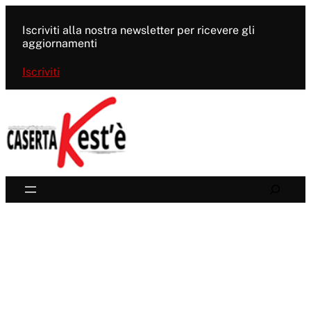
Vai
al
Iscriviti alla nostra newsletter per ricevere gli
contenuto
aggiornamenti
Iscriviti
Search