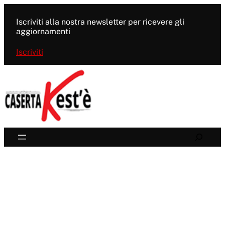
Vai
al
Iscriviti alla nostra newsletter per ricevere gli
contenuto
aggiornamenti
Iscriviti
Search