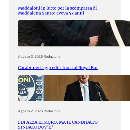
Maddaloni in lutto per la scomparsa di
Maddalena Santo: aveva 53 anni
Agosto 2, 2026
.
Redazione
Carabinieri aggrediti fuori al Royal Bar
Agosto 2, 2026
.
Redazione
FDI ALZA IL MURO, MA IL CANDIDATO
SINDACO DOV’È?