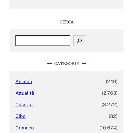
CERCA
S
e
a
r
c
CATEGORIE
h
Animali
(249)
Attualità
(2.763)
Caserta
(3.272)
Cibo
(82)
Cronaca
(10.674)