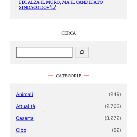
FDI ALZA IL MURO, MA IL CANDIDATO
SINDACO DOV’È?
CERCA
S
e
a
r
c
CATEGORIE
h
Animali
(249)
Attualità
(2.763)
Caserta
(3.272)
Cibo
(82)