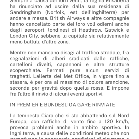
Sempre a causa dei forti venti,
la regina Elisabetta
ha rinunciato ad uscire dalla sua residenza di
Sandringham
(Norfolk, est dell’Inghilterra) per
andare a messa. British Airways e altre compagnie
hanno cancellato parte dei loro voli odierni anche
dagli aeroporti londinesi di Heathrow, Gatwick e
London City, sebbene la capitale sia relativamente
meno battuta d’altre zone.
Mentre non mancano
disagi al traffico stradale
, fra
segnalazioni di alberi sradicati dalle raffiche,
cartelloni divelti, capannoni e altre strutture
scoperchiate. Fermati pure alcuni servizi di
traghetti. L’allerta del Met Office, in vigore fino a
stasera, è per ora al massimo di colore arancione,
seconda per gravità dopo quella rossa. E impone
fra l’altro il rinvio di alcuni eventi sportivi.
IN PREMIER E BUNDESLIGA GARE RINVIATE
La tempesta Ciara che si sta abbattendo sul Nord
Europa, con raffiche di vento fino a 120 km/h,
provoca problemi anche in ambito sportivo. In
Inghilterra, a causa delle condizioni meteo che non