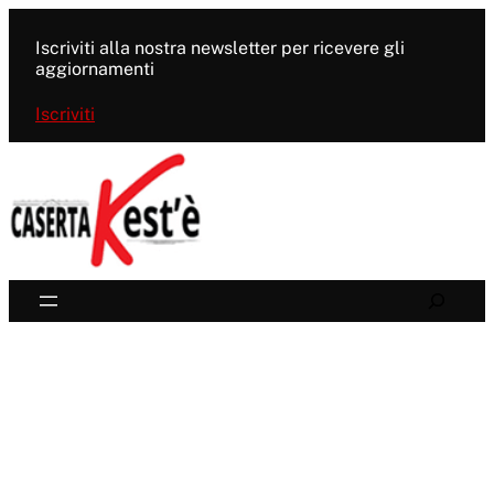
Vai
al
Iscriviti alla nostra newsletter per ricevere gli
contenuto
aggiornamenti
Iscriviti
Search