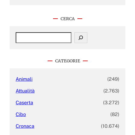
CERCA
S
e
a
r
c
CATEGORIE
h
Animali
(249)
Attualità
(2.763)
Caserta
(3.272)
Cibo
(82)
Cronaca
(10.674)