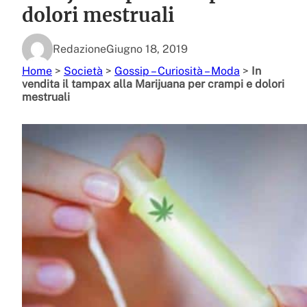
dolori mestruali
Redazione
Giugno 18, 2019
Home
>
Società
>
Gossip – Curiosità – Moda
>
In
vendita il tampax alla Marijuana per crampi e dolori
mestruali