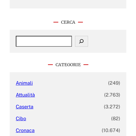
CERCA
S
e
a
r
c
CATEGORIE
h
Animali
(249)
Attualità
(2.763)
Caserta
(3.272)
Cibo
(82)
Cronaca
(10.674)