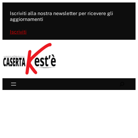
Vai
al
Iscriviti alla nostra newsletter per ricevere gli
contenuto
aggiornamenti
Iscriviti
Search