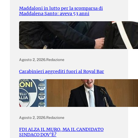
Maddaloni in lutto per la scomparsa di
Maddalena Santo: aveva 53 anni
Agosto 2, 2026
.
Redazione
Carabinieri aggrediti fuori al Royal Bar
Agosto 2, 2026
.
Redazione
FDI ALZA IL MURO, MA IL CANDIDATO
SINDACO DOV’È?