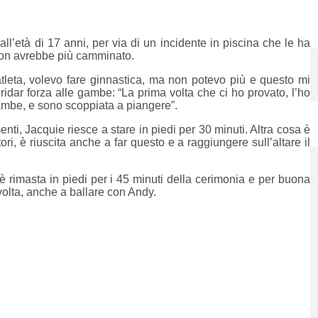
ll’età di 17 anni, per via di un incidente in piscina che le ha
 non avrebbe più camminato.
tleta, volevo fare ginnastica, ma non potevo più e questo mi
ridar forza alle gambe: “La prima volta che ci ho provato, l’ho
gambe, e sono scoppiata a piangere”.
nti, Jacquie riesce a stare in piedi per 30 minuti. Altra cosa è
ri, è riuscita anche a far questo e a raggiungere sull’altare il
è rimasta in piedi per i 45 minuti della cerimonia e per buona
volta, anche a ballare con Andy.