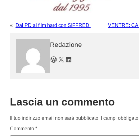
«
Dal PD al film hard con SIFFREDI
VENTRE: CASER
Redazione
WordPress
X
LinkedIn
Lascia un commento
Il tuo indirizzo email non sarà pubblicato.
I campi obbligato
Commento
*