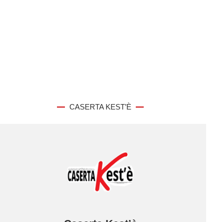
CASERTA KEST’È