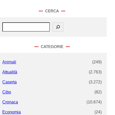
CERCA
S
e
a
r
c
CATEGORIE
h
Animali
(249)
Attualità
(2.763)
Caserta
(3.272)
Cibo
(82)
Cronaca
(10.674)
Economia
(24)