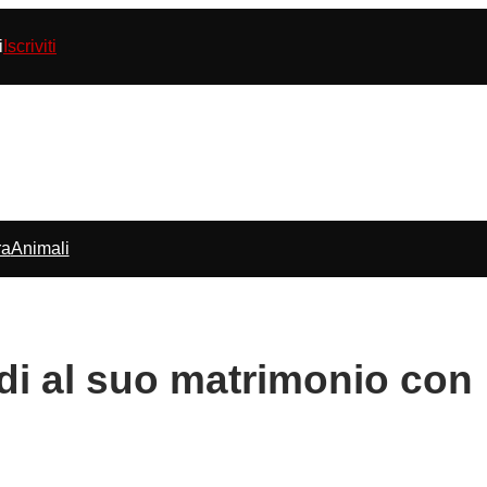
i
Iscriviti
ra
Animali
di al suo matrimonio con