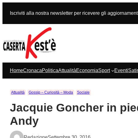
Vai
al
Iscriviti alla nostra newsletter per ricevere gli aggiornament
contenuto
Home
Cronaca
Politica
Attualità
Economia
Sport
Eventi
Sati
Attualità
Gossip – Curiosità – Moda
Sociale
Jacquie Goncher in pie
Andy
Redazione
Settembre 30, 2016