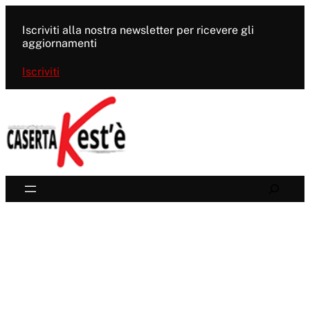
Vai
al
Iscriviti alla nostra newsletter per ricevere gli
contenuto
aggiornamenti
Iscriviti
Search