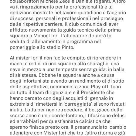
collaboratori Michele Zeoli e Daniele Riganti. A loro
va il ringraziamento per la professionalità e la
dedizione mostrate nel lavoro quotidiano e l’augurio
di successi personali e professionali nel prosieguo
delle rispettive carriere. Il club comunica di aver
affidato nuovamente la guida tecnica della prima
squadra a Manuel Iori. L’allenatore dirigerà la
seduta di allenamento in programma nel
pomeriggio allo stadio Pinto.
Al mister Iori il non facile compito di riprendere in
mano le redini di una squadra allo sbaraglio, una
nave in mezzo a una tempesta senza guida, in balia
di sè stessa. Ebbene la squadra anche a causa
degli infortuni sta avendo un rendimento al di sotto
delle aspettative, nemmeno la zona Play off, fuori
da tutto il team dirigenziale e il Presidente che
hanno cercato con degli acquisti di gennaio in
extremis di rimettersi in ‘carreggiata’ si sono rivelati
inutili. Lotta per non retrocedere, il bel gioco dello
scorso anno è un ricordo lontano, i tifosi sono delusi
ed arrabbiati per quest’annata calcistica che
sperano finisca presto ora, il preannunciato cambio
allenatore con Mister Iori che tra l’altro ritorna e già