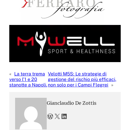
«
La terra trema
Velotti M5S: Le strategie di
verso l’1 e 20
gestione del rischio più efficaci,
stanotte a Napoli.
non solo per i Campi Flegrei
»
Gianclaudio De Zottis
WordPress
X
LinkedIn