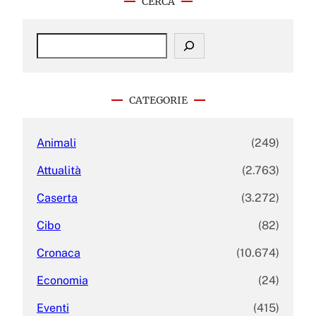
CERCA
S
e
a
r
c
CATEGORIE
h
Animali
(249)
Attualità
(2.763)
Caserta
(3.272)
Cibo
(82)
Cronaca
(10.674)
Economia
(24)
Eventi
(415)