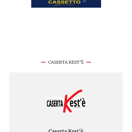
CASERTA KEST’È
Caserta Kest’è