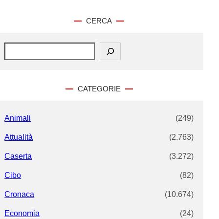
CERCA
S
e
a
r
c
CATEGORIE
h
Animali
(249)
Attualità
(2.763)
Caserta
(3.272)
Cibo
(82)
Cronaca
(10.674)
Economia
(24)