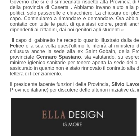
Governo che si è disimpegnato rispetto alla Provincia di 
della provincia di Caserta . Abbiamo invano aiuto alla po
politici, solo passerelle e chiacchiere. La chiusura dei p
capo. Continuiamo a rimandare e demandare. Ora abbiam
contatto con tutte le parti, di qualsiasi colore, pronti a
dipendenti ai cittadini, dai noi genitori agli studenti ».
Il capo di gabinetto ha recepito quanto illustrato dalla del
Felice
e a sua volta quest’ultimo le riferirà al ministero d
chiusura anche la sede alla ex Saint Gobain, della Provi
provinciale
Gennaro Spasiano
, sta valutando, su espres
minime igienico-sanitarie per tenere aperta la sede della 
assicurato in quanto non è stato rinnovato il contratto alla d
lettera di licenziamento.
Il presidente facente funzioni della Provincia,
Silvio Lavo
Province italiane) per discutere delle ulteriori iniziative da 