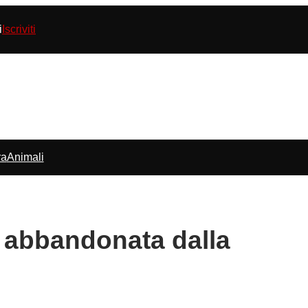
i
Iscriviti
ra
Animali
a abbandonata dalla