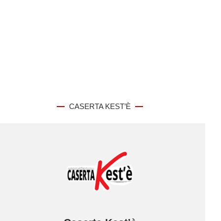
CASERTA KEST’È