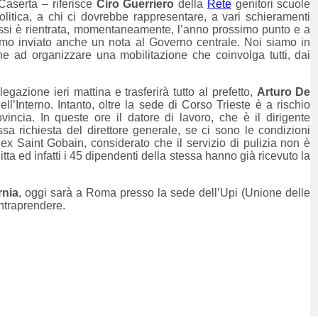
Caserta – riferisce
Ciro Guerriero
della
Rete
genitori scuole
litica, a chi ci dovrebbe rappresentare, a vari schieramenti
lessi è rientrata, momentaneamente, l’anno prossimo punto e a
o inviato anche un nota al Governo centrale. Noi siamo in
nche ad organizzare una mobilitazione che coinvolga tutti, dai
egazione ieri mattina e trasferirà tutto al prefetto,
Arturo De
ell’Interno. Intanto, oltre la sede di Corso Trieste è a rischio
ncia. In queste ore il datore di lavoro, che è il dirigente
sa richiesta del direttore generale, se ci sono le condizioni
ex Saint Gobain, considerato che il servizio di pulizia non è
itta ed infatti i 45 dipendenti della stessa hanno già ricevuto la
rnia
, oggi sarà a Roma presso la sede dell’Upi (Unione delle
intraprendere.