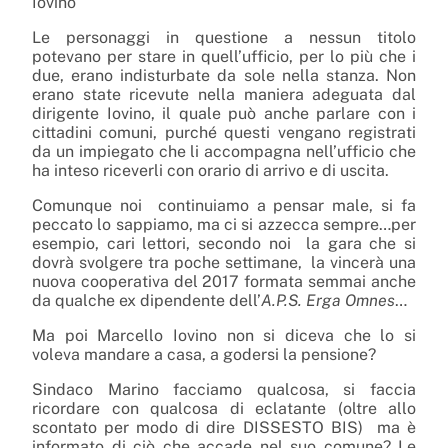
Iovino
Le personaggi in questione a nessun titolo
potevano per stare in quell’ufficio, per lo più che i
due, erano indisturbate da sole nella stanza. Non
erano state ricevute nella maniera adeguata dal
dirigente Iovino, il quale può anche parlare con i
cittadini comuni, purché questi vengano registrati
da un impiegato che li accompagna nell’ufficio che
ha inteso riceverli con orario di arrivo e di uscita.
Comunque noi continuiamo a pensar male, si fa
peccato lo sappiamo, ma ci si azzecca sempre…per
esempio, cari lettori, secondo noi la gara che si
dovrà svolgere tra poche settimane, la vincerà una
nuova cooperativa del 2017 formata semmai anche
da qualche ex dipendente dell’
A.P.S. Erga Omnes
…
Ma poi Marcello Iovino non si diceva che lo si
voleva mandare a casa, a godersi la pensione?
Sindaco Marino facciamo qualcosa, si faccia
ricordare con qualcosa di eclatante (oltre allo
scontato per modo di dire DISSESTO BIS) ma è
informato di ciò che accade nel suo comune? Le