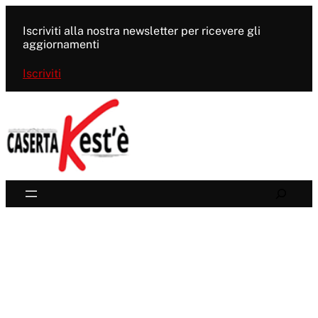
Vai
al
Iscriviti alla nostra newsletter per ricevere gli
contenuto
aggiornamenti
Iscriviti
Search