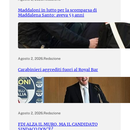
Maddaloni in lutto per la scomparsa di
Maddalena Santo: aveva 53 anni
Agosto 2, 2026
.
Redazione
Carabinieri aggrediti fuori al Royal Bar
Agosto 2, 2026
.
Redazione
FDI ALZA IL MURO, MA IL CANDIDATO
SINDACO DOV’È?