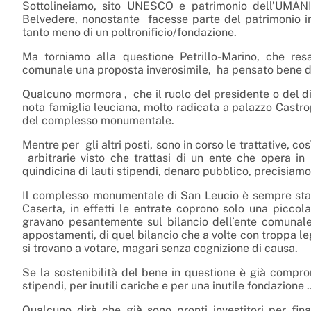
Sottolineiamo, sito UNESCO e patrimonio dell’UMANIT
Belvedere, nonostante facesse parte del patrimonio im
tanto meno di un poltronificio/fondazione.
Ma torniamo alla questione Petrillo-Marino, che resa
comunale una proposta inverosimile, ha pensato bene di
Qualcuno mormora , che il ruolo del presidente o del di
nota famiglia leuciana, molto radicata a palazzo Castro
del complesso monumentale.
Mentre per gli altri posti, sono in corso le trattative, 
arbitrarie visto che trattasi di un ente che opera in 
quindicina di lauti stipendi, denaro pubblico, precisiamo
Il complesso monumentale di San Leucio è sempre stato
Caserta, in effetti le entrate coprono solo una piccola
gravano pesantemente sul bilancio dell’ente comunale, 
appostamenti, di quel bilancio che a volte con troppa 
si trovano a votare, magari senza cognizione di causa.
Se la sostenibilità del bene in questione è già comprome
stipendi, per inutili cariche e per una inutile fondazione
Qualcuno dirà che già sono pronti investitori per fin