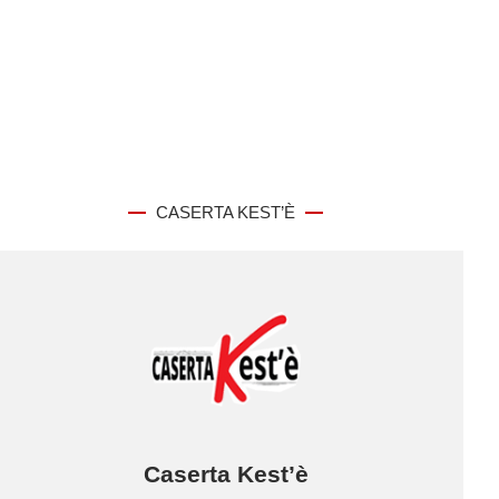
CASERTA KEST’È
Caserta Kest’è