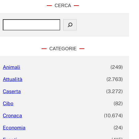
CERCA
S
e
a
r
c
CATEGORIE
h
Animali
(249)
Attualità
(2.763)
Caserta
(3.272)
Cibo
(82)
Cronaca
(10.674)
Economia
(24)