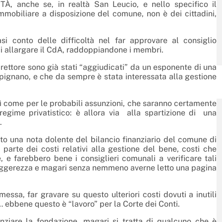
À, anche se, in realtà San Leucio, e nello specifico il
mobiliare a disposizione del comune, non è dei cittadini,
si conto delle difficoltà nel far approvare al consiglio
 allargare il CdA, raddoppiandone i membri.
rettore sono già stati “aggiudicati” da un esponente di una
pignano, e che da sempre è stata interessata alla gestione
così come per le probabili assunzioni, che saranno certamente
regime privatistico: è allora via alla spartizione di una
.
 una nota dolente del bilancio finanziario del comune di
 parte dei costi relativi alla gestione del bene, costi che
e farebbero bene i consiglieri comunali a verificare tali
leggerezza e magari senza nemmeno averne letto una pagina
ssa, far gravare su questo ulteriori costi dovuti a inutili
 … ebbene questo è “lavoro” per la Corte dei Conti.
anziare la fondazione, magari si tratta di qualcuno che è