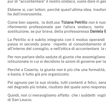
pur di “accontentare” il nostro sindaco, vuole dare in ges
Ebbene si, cari lettori, perché quest’ultima idea, tras
ha dell’inverosimile.
Come ben sapete, la dott.ssa
Tiziana Petrillo
non è nuov
riferimento professionale per l’allora sindaco, tanto
sostituzione, se pur brava, della professoressa
Daniela B
La Petrillo si è subito integrata con il modus operand
passa in secondo piano rispetto al consolidamento di u
all’interno del consiglio, e nell’ottica di accontentare l
Per non parlare delle sedute di giunta che assomigliano 
istituzionale in cui si decidono le azioni di governo per la
Perché a Caserta, la giunta non è più che una formalità, u
e basta, è tutto già pre organizzato.
Poi ognuno per la sua strada, tutti contenti e felici, se
nel degrado più totale, risultato del quale sono respons
Quindi, non ci meravigliamo affatto che i suddetti voglio
di San Leucio.