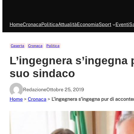
Home
Cronaca
Politica
Attualità
Economia
Sport
Eventi
Sa
Caserta
Cronaca
Politica
L’ingegnera s’ingegna p
suo sindaco
Redazione
Ottobre 25, 2019
Home
>
Cronaca
>
L’ingegnera s’ingegna pur di acconten