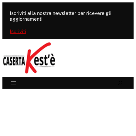
Vai
al
Iscriviti alla nostra newsletter per ricevere gli
contenuto
aggiornamenti
Iscriviti
Search