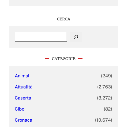
CERCA
S
e
a
r
c
CATEGORIE
h
Animali
(249)
Attualità
(2.763)
Caserta
(3.272)
Cibo
(82)
Cronaca
(10.674)