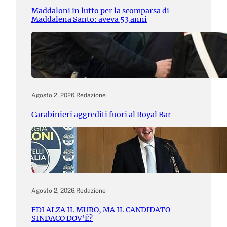
Maddaloni in lutto per la scomparsa di
Maddalena Santo: aveva 53 anni
Agosto 2, 2026
.
Redazione
Carabinieri aggrediti fuori al Royal Bar
Agosto 2, 2026
.
Redazione
FDI ALZA IL MURO, MA IL CANDIDATO
SINDACO DOV’È?