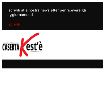
Vai
al
Iscriviti alla nostra newsletter per ricevere gli
contenuto
aggiornamenti
Iscriviti
Search