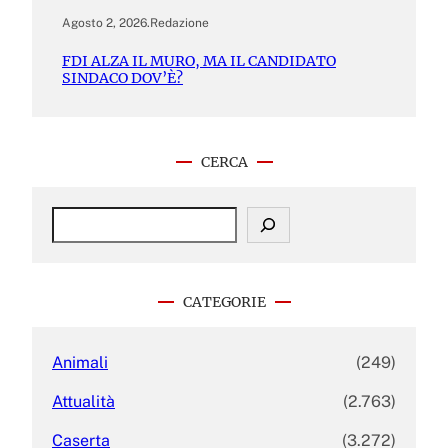
Agosto 2, 2026
.
Redazione
FDI ALZA IL MURO, MA IL CANDIDATO
SINDACO DOV’È?
CERCA
S
e
a
r
c
CATEGORIE
h
Animali
(249)
Attualità
(2.763)
Caserta
(3.272)