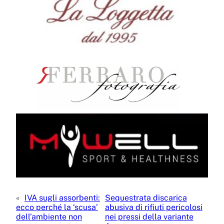
«
IVA sugli assorbenti:
Sequestrata discarica
ecco perché la ‘scusa’
abusiva di rifiuti pericolosi
dell’ambiente non
nei pressi della variante