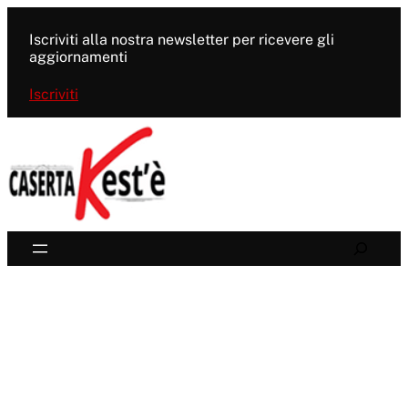
Vai
al
Iscriviti alla nostra newsletter per ricevere gli
contenuto
aggiornamenti
Iscriviti
Search