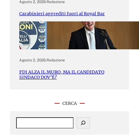
Agosto 2, 2026
.
Redazione
Carabinieri aggrediti fuori al Royal Bar
Agosto 2, 2026
.
Redazione
FDI ALZA IL MURO, MA IL CANDIDATO
SINDACO DOV’È?
CERCA
S
e
a
r