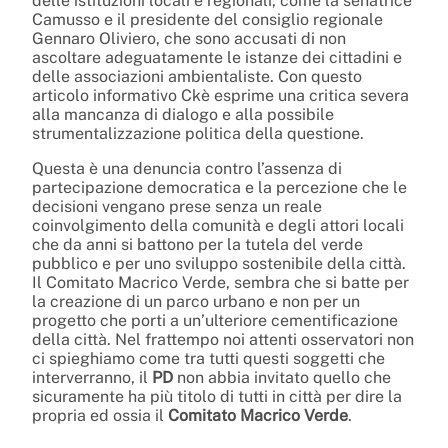
delle istituzioni locali e regionali, come la senatrice
Camusso e il presidente del consiglio regionale
Gennaro Oliviero, che sono accusati di non
ascoltare adeguatamente le istanze dei cittadini e
delle associazioni ambientaliste. Con questo
articolo informativo Ckè esprime una critica severa
alla mancanza di dialogo e alla possibile
strumentalizzazione politica della questione.
Questa è una denuncia contro l’assenza di
partecipazione democratica e la percezione che le
decisioni vengano prese senza un reale
coinvolgimento della comunità e degli attori locali
che da anni si battono per la tutela del verde
pubblico e per uno sviluppo sostenibile della città.
Il Comitato Macrico Verde, sembra che si batte per
la creazione di un parco urbano e non per un
progetto che porti a un’ulteriore cementificazione
della città. Nel frattempo noi attenti osservatori non
ci spieghiamo come tra tutti questi soggetti che
interverranno, il
PD
non abbia invitato quello che
sicuramente ha più titolo di tutti in città per dire la
propria ed ossia il
Comitato Macrico Verde
.