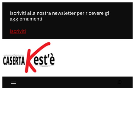
Vai
al
Iscriviti alla nostra newsletter per ricevere gli
contenuto
aggiornamenti
Iscriviti
Search