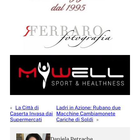
«
La Città di
Ladri in Azione: Rubano due
Caserta Invasa dai
Macchine Cambiamonete
Supermercati
Cariche di Soldi
»
Daniela Petrache