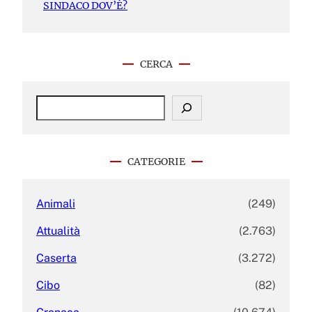
SINDACO DOV’È?
CERCA
S
e
a
r
c
CATEGORIE
h
Animali
(249)
Attualità
(2.763)
Caserta
(3.272)
Cibo
(82)