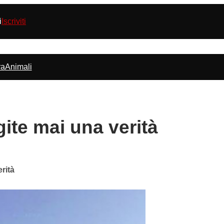
i
Iscriviti
ra
Animali
ite mai una verità
rità