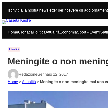
Vai
al
Iscriviti alla nostra newsletter per ricevere gli aggiornament
contenuto
Home
Cronaca
Politica
Attualità
Economia
Sport
Eventi
Sati
Attualità
Meningite o non mening
Redazione
Gennaio 12, 2017
Home
>
Attualità
>
Meningite o non meningite mai una ve