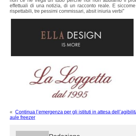
non ce ne frega un tubo perchè noi non abbiamo il proble
effettuali di una notizia, di un racconto reale. E sicco
rispettabili, tre pessimi commissari, absit iniuria verbi”
«
Continua l’emergenza per gli istituti in attesa dell’agibili
aule freezer