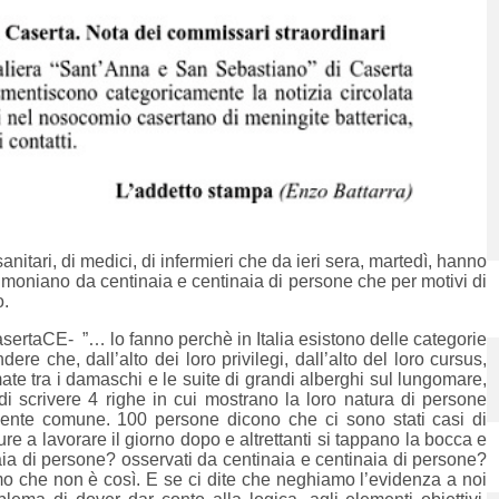
nitari, di medici, di infermieri che da ieri sera, martedì, hanno
imoniano da centinaia e centinaia di persone che per motivi di
o.
asertaCE- ”… lo fanno perchè in Italia esistono delle categorie
dere che, dall’alto dei loro privilegi, dall’alto del loro cursus,
umate tra i damaschi e le suite di grandi alberghi sul lungomare,
 scrivere 4 righe in cui mostrano la loro natura di persone
gente comune. 100 persone dicono che ci sono stati casi di
e a lavorare il giorno dopo e altrettanti si tappano la bocca e
aia di persone? osservati da centinaia e centinaia di persone?
iamo che non è così. E se ci dite che neghiamo l’evidenza a noi