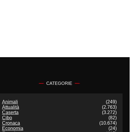
CATEGORIE
Animali
(249)
Attualità
(2.763)
Caserta
(3.272)
Cibo
(82)
Cronaca
(10.674)
Economia
(24)