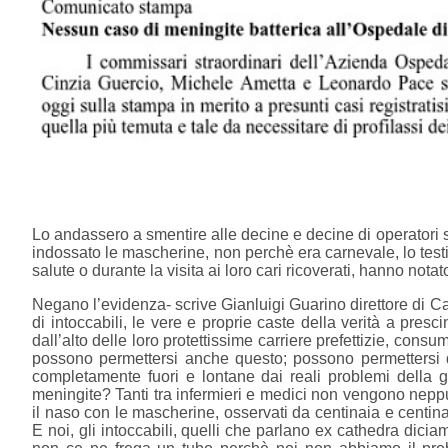
Lo andassero a smentire alle decine e decine di operatori sa
indossato le mascherine, non perchè era carnevale, lo test
salute o durante la visita ai loro cari ricoverati, hanno notat
Negano l’evidenza- scrive Gianluigi Guarino direttore di C
di intoccabili, le vere e proprie caste della verità a prescin
dall’alto delle loro protettissime carriere prefettizie, cons
possono permettersi anche questo; possono permettersi di
completamente fuori e lontane dai reali problemi della 
meningite? Tanti tra infermieri e medici non vengono neppur
il naso con le mascherine, osservati da centinaia e centin
E noi, gli intoccabili, quelli che parlano ex cathedra dic