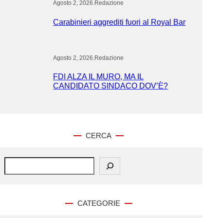
Agosto 2, 2026
.
Redazione
Carabinieri aggrediti fuori al Royal Bar
Agosto 2, 2026
.
Redazione
FDI ALZA IL MURO, MA IL
CANDIDATO SINDACO DOV’È?
CERCA
S
e
a
r
c
CATEGORIE
h