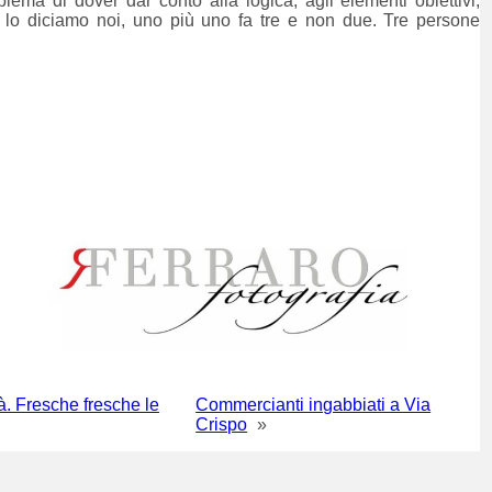
ma di dover dar conto alla logica, agli elementi obiettivi,
me lo diciamo noi, uno più uno fa tre e non due. Tre persone
tà. Fresche fresche le
Commercianti ingabbiati a Via
Crispo
»