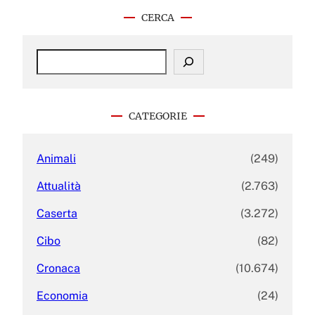
CERCA
S
e
a
r
c
CATEGORIE
h
Animali
(249)
Attualità
(2.763)
Caserta
(3.272)
Cibo
(82)
Cronaca
(10.674)
Economia
(24)