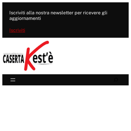
Vai
al
Iscriviti alla nostra newsletter per ricevere gli
contenuto
aggiornamenti
Iscriviti
Search