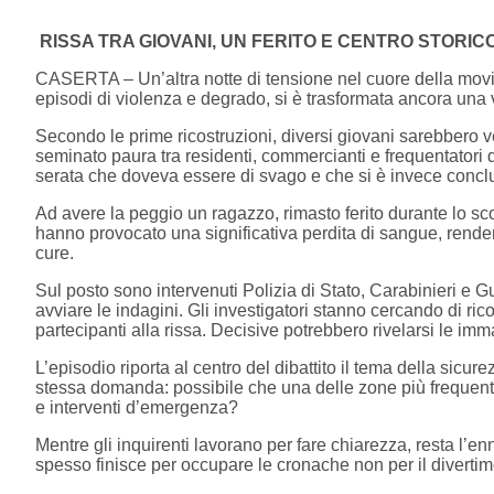
RISSA TRA GIOVANI, UN FERITO E CENTRO STORIC
CASERTA – Un’altra notte di tensione nel cuore della movid
episodi di violenza e degrado, si è trasformata ancora una v
Secondo le prime ricostruzioni, diversi giovani sarebbero v
seminato paura tra residenti, commercianti e frequentatori 
serata che doveva essere di svago e che si è invece conclu
Ad avere la peggio un ragazzo, rimasto ferito durante lo sco
hanno provocato una significativa perdita di sangue, rende
cure.
Sul posto sono intervenuti Polizia di Stato, Carabinieri e Gu
avviare le indagini. Gli investigatori stanno cercando di ricos
partecipanti alla rissa. Decisive potrebbero rivelarsi le im
L’episodio riporta al centro del dibattito il tema della sicur
stessa domanda: possibile che una delle zone più frequentat
e interventi d’emergenza?
Mentre gli inquirenti lavorano per fare chiarezza, resta l’
spesso finisce per occupare le cronache non per il divertim