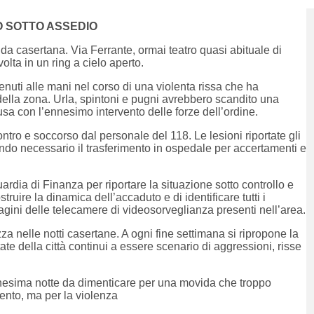
O SOTTO ASSEDIO
a casertana. Via Ferrante, ormai teatro quasi abituale di
olta in un ring a cielo aperto.
enuti alle mani nel corso di una violenta rissa che ha
della zona. Urla, spintoni e pugni avrebbero scandito una
sa con l’ennesimo intervento delle forze dell’ordine.
ntro e soccorso dal personale del 118. Le lesioni riportate gli
ndo necessario il trasferimento in ospedale per accertamenti e
ardia di Finanza per riportare la situazione sotto controllo e
truire la dinamica dell’accaduto e di identificare tutti i
magini delle telecamere di videosorveglianza presenti nell’area.
ezza nelle notti casertane. A ogni fine settimana si ripropone la
e della città continui a essere scenario di aggressioni, risse
ennesima notte da dimenticare per una movida che troppo
ento, ma per la violenza