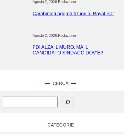
Agosto 2, 2026
.
Redazione
Carabinieri aggrediti fuori al Royal Bar
Agosto 2, 2026
.
Redazione
FDI ALZA IL MURO, MA IL
CANDIDATO SINDACO DOV’È?
CERCA
S
e
a
r
c
CATEGORIE
h