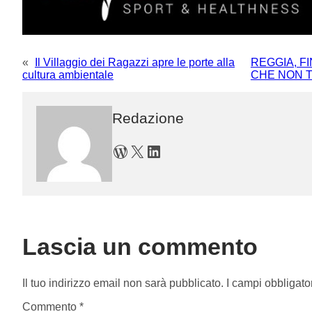
«
Il Villaggio dei Ragazzi apre le porte alla
REGGIA, F
cultura ambientale
CHE NON 
Redazione
WordPress
X
LinkedIn
Lascia un commento
Il tuo indirizzo email non sarà pubblicato.
I campi obbligato
Commento
*