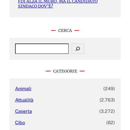
FDI ALZA IL MURO, MA IL CANDIDATO
SINDACO DOV’È?
CERCA
S
e
a
r
c
CATEGORIE
h
Animali
(249)
Attualità
(2.763)
Caserta
(3.272)
Cibo
(82)