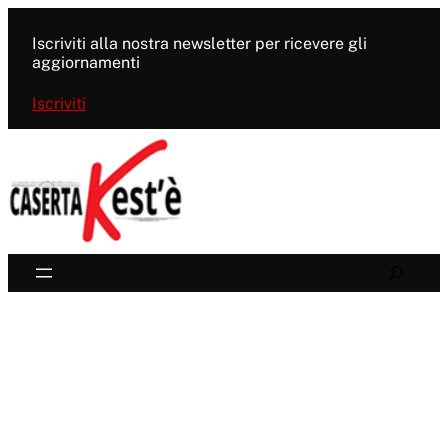
Vai
al
Iscriviti alla nostra newsletter per ricevere gli
contenuto
aggiornamenti
Iscriviti
Search