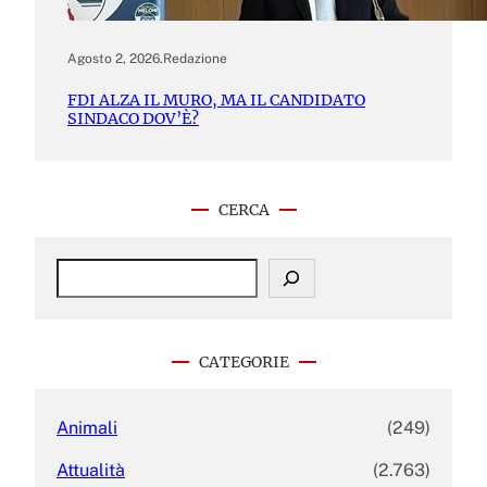
Agosto 2, 2026
.
Redazione
FDI ALZA IL MURO, MA IL CANDIDATO
SINDACO DOV’È?
CERCA
S
e
a
r
c
CATEGORIE
h
Animali
(249)
Attualità
(2.763)