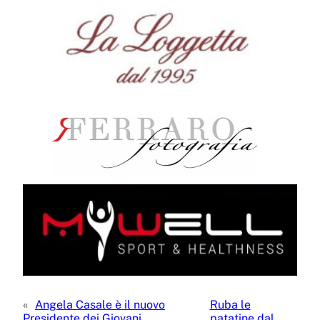
«
Angela Casale è il nuovo
Ruba le
Presidente dei Giovani
patatine dal