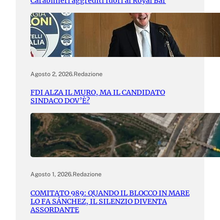
Carabinieri aggrediti fuori al Royal Bar
Agosto 2, 2026
.
Redazione
FDI ALZA IL MURO, MA IL CANDIDATO
SINDACO DOV’È?
Agosto 1, 2026
.
Redazione
COMITATO 989: QUANDO IL BLOCCO IN MARE
LO FA SÁNCHEZ, IL SILENZIO DIVENTA
ASSORDANTE