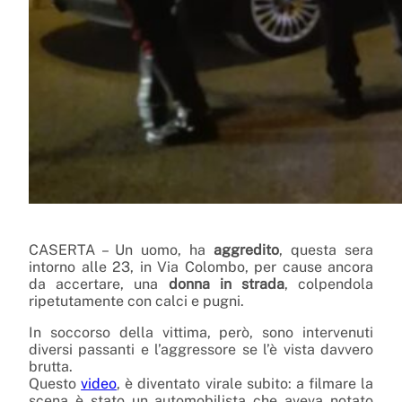
CASERTA – Un uomo, ha
aggredito
, questa sera
intorno alle 23, in Via Colombo, per cause ancora
da accertare, una
donna in strada
, colpendola
ripetutamente con calci e pugni.
In soccorso della vittima, però, sono intervenuti
diversi passanti e l’aggressore se l’è vista davvero
brutta.
Questo
video
, è diventato virale subito: a filmare la
scena è stato un automobilista che aveva notato