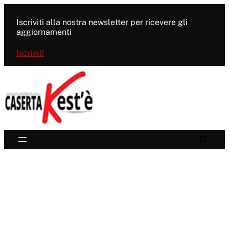
Vai
al
Iscriviti alla nostra newsletter per ricevere gli
contenuto
aggiornamenti
Iscriviti
Search