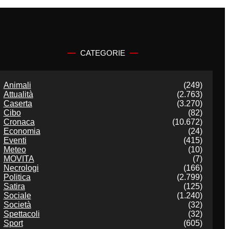
CATEGORIE
Animali
(249)
Attualità
(2.763)
Caserta
(3.270)
Cibo
(82)
Cronaca
(10.672)
Economia
(24)
Eventi
(415)
Meteo
(10)
MOVITA
(7)
Necrologi
(166)
Politica
(2.799)
Satira
(125)
Sociale
(1.240)
Società
(32)
Spettacoli
(32)
Sport
(605)