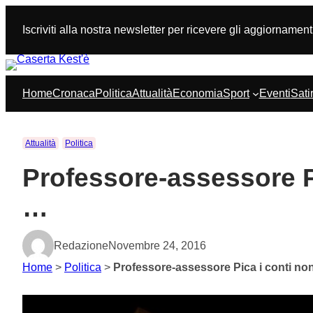
Vai
al
Iscriviti alla nostra newsletter per ricevere gli aggiornament
contenuto
Home
Cronaca
Politica
Attualità
Economia
Sport
Eventi
Sati
Attualità
Politica
Professore-assessore P
…
Redazione
Novembre 24, 2016
Home
>
Politica
>
Professore-assessore Pica i conti no