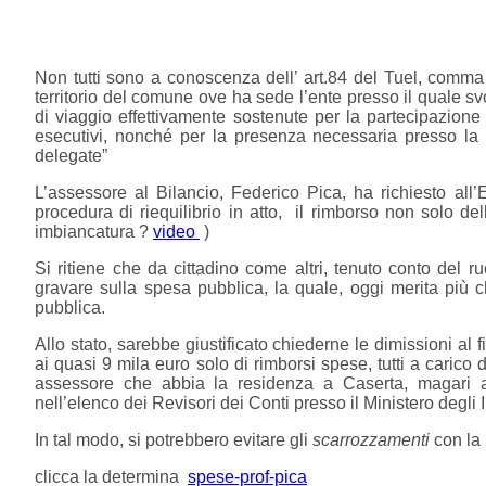
Non tutti sono a conoscenza dell’ art.84 del Tuel, comma 3
territorio del comune ove ha sede l’ente presso il quale sv
di viaggio effettivamente sostenute per la partecipazione
esecutivi, nonché per la presenza necessaria presso la s
delegate”
L’assessore al Bilancio, Federico Pica, ha richiesto all’
procedura di riequilibrio in atto, il rimborso non solo de
imbiancatura ?
video
)
Si ritiene che da cittadino come altri, tenuto conto del ru
gravare sulla spesa pubblica, la quale, oggi merita più c
pubblica.
Allo stato, sarebbe giustificato chiederne le dimissioni al
ai quasi 9 mila euro solo di rimborsi spese, tutti a carico
assessore che abbia la residenza a Caserta, magari anch
nell’elenco dei Revisori dei Conti presso il Ministero degli I
In tal modo, si potrebbero evitare gli
scarrozzamenti
con la 
clicca la determina
spese-prof-pica