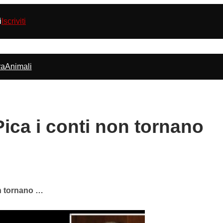
i
Iscriviti
ra
Animali
ica i conti non tornano
n tornano …