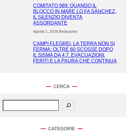
COMITATO 989: QUANDO IL
BLOCCO IN MARE LO FA SÁNCHEZ,
IL SILENZIO DIVENTA
ASSORDANTE
Agosto 1, 2026
.
Redazione
CAMPI FLEGREI, LA TERRA NON SI
FERMA: OLTRE 60 SCOSSE DOPO
IL SISMA DA 4.7. EVACUAZIONI,
FERITI E LA PAURA CHE CONTINUA
CERCA
S
e
a
r
c
CATEGORIE
h