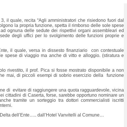
, il quale, recita “Agli amministratori che risiedono fuori dal
olgono la propria funzione, spetta il rimborso delle sole spese
 ad ognuna delle sedute dei rispettivi organi assembleari ed
ede degli uffici per lo svolgimento delle funzioni proprie e
Ente, il quale, versa in dissesto finanziario con contestuale
lle spese di viaggio ma anche di vitto e alloggio. (stiratura e
olo rivestito, il prof. Pica si fosse mostrato disponibile a non
he mai, di piccoli esempi di sobrio esercizio della funzione
 fine di evitare di raggiungere una quota ragguardevole, vicina
 dei cittadini di Caserta, forse, sarebbe opportuno nominare un
e tramite un sorteggio tra dottori commercialisti iscritti
nterni.
Delta dell’Ente….. dall’Hotel Vanvitelli al Comune…