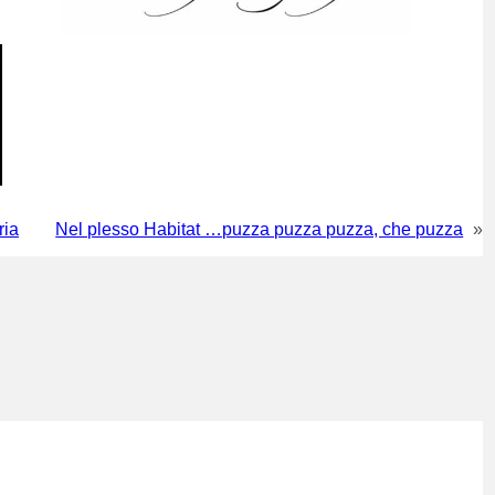
ria
Nel plesso Habitat …puzza puzza puzza, che puzza
»