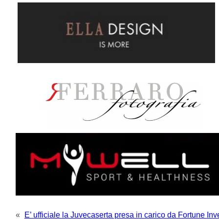
«
E’ ufficiale la Juvecaserta presa in carico da Fortune In