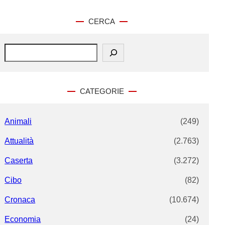
CERCA
S
e
a
r
c
CATEGORIE
h
Animali
(249)
Attualità
(2.763)
Caserta
(3.272)
Cibo
(82)
Cronaca
(10.674)
Economia
(24)