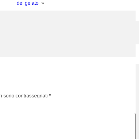
del gelato
»
ri sono contrassegnati
*