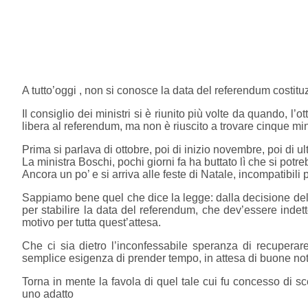
A tutto’oggi , non si conosce la data del referendum costitu
Il consiglio dei ministri si è riunito più volte da quando, l
libera al referendum, ma non è riuscito a trovare cinque min
Prima si parlava di ottobre, poi di inizio novembre, poi di 
La ministra Boschi, pochi giorni fa ha buttato lì che si potre
Ancora un po’ e si arriva alle feste di Natale, incompatibili 
Sappiamo bene quel che dice la legge: dalla decisione del
per stabilire la data del referendum, che dev’essere indet
motivo per tutta quest’attesa.
Che ci sia dietro l’inconfessabile speranza di recuperare
semplice esigenza di prender tempo, in attesa di buone noti
Torna in mente la favola di quel tale cui fu concesso di s
uno adatto