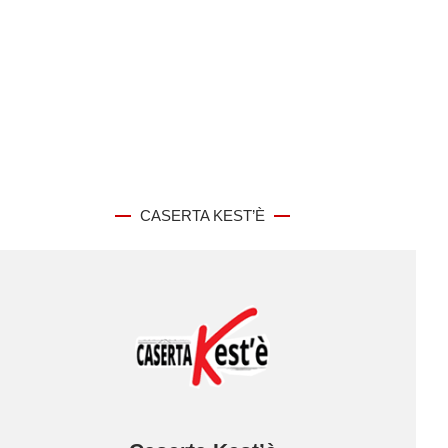
CASERTA KEST’È