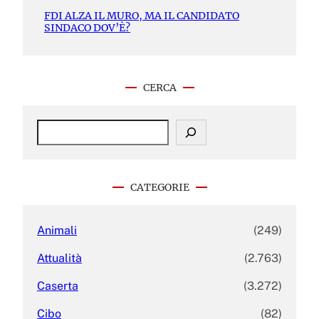
FDI ALZA IL MURO, MA IL CANDIDATO
SINDACO DOV’È?
CERCA
S
e
a
r
c
CATEGORIE
h
Animali
(249)
Attualità
(2.763)
Caserta
(3.272)
Cibo
(82)