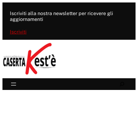
Vai
al
Iscriviti alla nostra newsletter per ricevere gli
contenuto
aggiornamenti
Iscriviti
Search