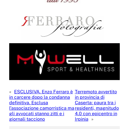
«
ESCLUSIVA. Enzo Ferraro è
Terremoto avvertito
in carcere dopo la condanna
in provincia di
definitiva. Esclusa
Caserta: paura tra i
l’associazione camorristica ma
residenti, magnitudo
gli avvocati stanno zitti e i
4.0 con epicentro in
giornali tacciono
Irpinia
»