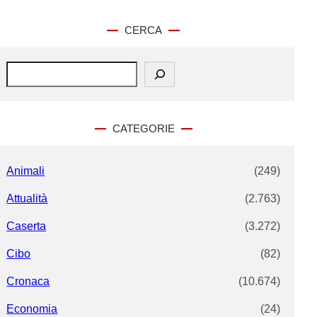
CERCA
S
e
a
r
c
CATEGORIE
h
Animali
(249)
Attualità
(2.763)
Caserta
(3.272)
Cibo
(82)
Cronaca
(10.674)
Economia
(24)