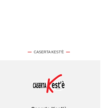
CASERTA KEST’È