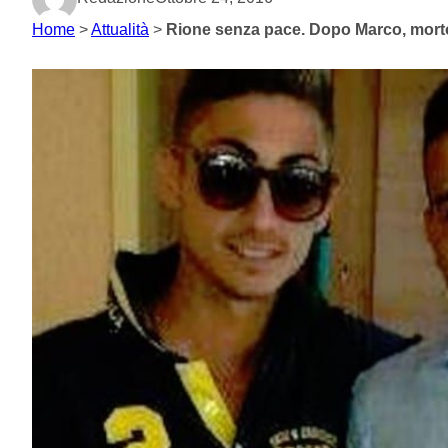
Home
>
Attualità
>
Rione senza pace. Dopo Marco, morto 