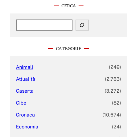
CERCA
S
e
a
r
c
CATEGORIE
h
Animali
(249)
Attualità
(2.763)
Caserta
(3.272)
Cibo
(82)
Cronaca
(10.674)
Economia
(24)