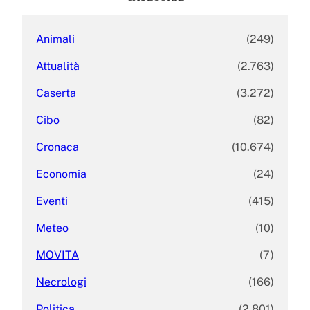
h
Animali
(249)
Attualità
(2.763)
Caserta
(3.272)
Cibo
(82)
Cronaca
(10.674)
Economia
(24)
Eventi
(415)
Meteo
(10)
MOVITA
(7)
Necrologi
(166)
Politica
(2.801)