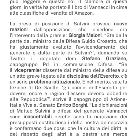
puoi leggere e questo no”. Il clamore di questi
giorni in verità ha portato il libro di Vannacci in cima
alle classifiche di vendita di Amazon.
La presa di posizione di Salvini provoca
nuove
reazioni
dall’opposizione, che chiedono ora
l’intervento della premier
Giorgia
Meloni
: “Sta dalla
parte del ministro della Difesa Guido Crosetto, che
ha giustamente avallato l’avvicendamento del
generale o dalla parte di Salvini?”, domanda su
Twitter il deputato dem
Stefano
Graziano
,
capogruppo Pd in commissione Difesa. “Se
il
vicepremier
dissente dal ministro della difesa su
un atto grave legato alla
disciplina dell’Esercito
, c’è
un serio
problema
istituzionale
. E nel merito, vale la
lezione di De Gaulle: ‘gli uomini dell’Esercito per
dovere, onore e ragion d’essere devono obbedire
alla Repubblica’”, scrive il capogruppo di Azione-
Italia Viva al Senato
Enrico
Borghi
. “Le dichiarazioni
di Matteo Salvini a difesa del generale Vannacci
sono
inaccettabili
perché sono la negazione dei
presupposti costituzionali della nostra democrazia
è confermano due cose: che la cultura dei diritti e
del rispetto degli altri è a destra una merce