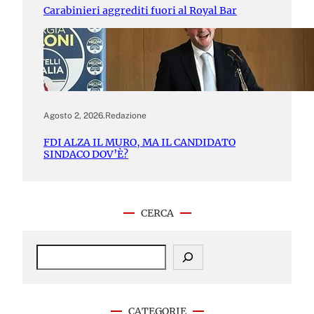
Carabinieri aggrediti fuori al Royal Bar
Agosto 2, 2026
.
Redazione
FDI ALZA IL MURO, MA IL CANDIDATO
SINDACO DOV’È?
CERCA
S
e
a
r
c
CATEGORIE