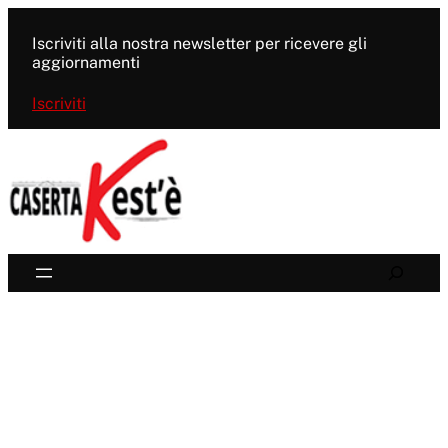
Vai
al
Iscriviti alla nostra newsletter per ricevere gli
contenuto
aggiornamenti
Iscriviti
Search