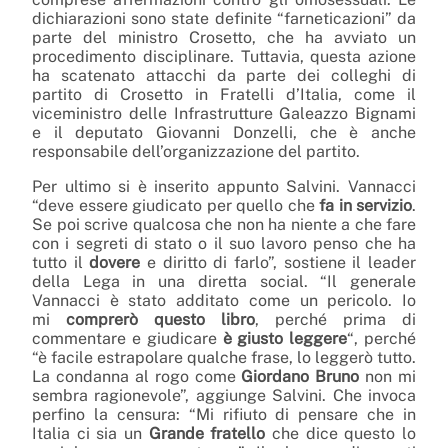
dichiarazioni sono state definite “farneticazioni” da
parte del ministro Crosetto, che ha avviato un
procedimento disciplinare. Tuttavia, questa azione
ha scatenato attacchi da parte dei colleghi di
partito di Crosetto in Fratelli d’Italia, come il
viceministro delle Infrastrutture Galeazzo Bignami
e il deputato Giovanni Donzelli, che è anche
responsabile dell’organizzazione del partito.
Per ultimo si è inserito appunto Salvini. Vannacci
“deve essere giudicato per quello che
fa in servizio
.
Se poi scrive qualcosa che non ha niente a che fare
con i segreti di stato o il suo lavoro penso che ha
tutto il
dovere
e diritto di farlo”, sostiene il leader
della Lega in una diretta social. “Il generale
Vannacci è stato additato come un pericolo. Io
mi
comprerò questo libro
, perché prima di
commentare e giudicare
è giusto leggere
“, perché
“è facile estrapolare qualche frase, lo leggerò tutto.
La condanna al rogo come
Giordano
Bruno
non mi
sembra ragionevole”, aggiunge Salvini. Che invoca
perfino la censura: “Mi rifiuto di pensare che in
Italia ci sia un
Grande
fratello
che dice questo lo