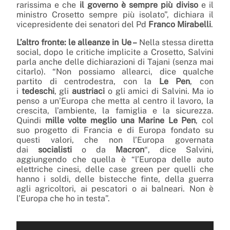
rarissima e che
il governo è sempre più diviso
e il
ministro Crosetto sempre più isolato”, dichiara il
vicepresidente dei senatori del Pd
Franco
Mirabelli
.
L’altro fronte: le alleanze in Ue –
Nella stessa diretta
social, dopo le critiche implicite a Crosetto, Salvini
parla anche delle dichiarazioni di Tajani (senza mai
citarlo). “Non possiamo allearci, dice qualche
partito di centrodestra, con la
Le Pen
, con
i
tedeschi
, gli
austriaci
o gli amici di Salvini. Ma io
penso a un’Europa che metta al centro il lavoro, la
crescita, l’ambiente, la famiglia e la sicurezza.
Quindi
mille volte meglio una Marine Le Pen
, col
suo progetto di Francia e di Europa fondato su
questi valori, che non l’Europa governata
dai
socialisti
o da
Macron
“, dice Salvini,
aggiungendo che quella è “l’Europa delle auto
elettriche cinesi, delle case green per quelli che
hanno i soldi, delle bistecche finte, della guerra
agli agricoltori, ai pescatori o ai balneari. Non è
l’Europa che ho in testa”.