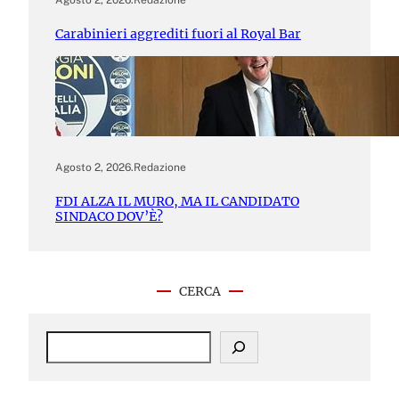
Agosto 2, 2026
.
Redazione
Carabinieri aggrediti fuori al Royal Bar
Agosto 2, 2026
.
Redazione
FDI ALZA IL MURO, MA IL CANDIDATO
SINDACO DOV’È?
CERCA
S
e
a
r