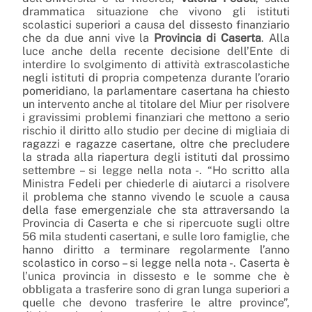
drammatica situazione che vivono gli istituti
scolastici superiori a causa del dissesto finanziario
che da due anni vive la
Provincia di Caserta
. Alla
luce anche della recente decisione dell’Ente di
interdire lo svolgimento di attività extrascolastiche
negli istituti di propria competenza durante l’orario
pomeridiano, la parlamentare casertana ha chiesto
un intervento anche al titolare del Miur per risolvere
i gravissimi problemi finanziari che mettono a serio
rischio il diritto allo studio per decine di migliaia di
ragazzi e ragazze casertane, oltre che precludere
la strada alla riapertura degli istituti dal prossimo
settembre – si legge nella nota -. “Ho scritto alla
Ministra Fedeli per chiederle di aiutarci a risolvere
il problema che stanno vivendo le scuole a causa
della fase emergenziale che sta attraversando la
Provincia di Caserta e che si ripercuote sugli oltre
56 mila studenti casertani, e sulle loro famiglie, che
hanno diritto a terminare regolarmente l’anno
scolastico in corso – si legge nella nota -. Caserta è
l’unica provincia in dissesto e le somme che è
obbligata a trasferire sono di gran lunga superiori a
quelle che devono trasferire le altre province”,