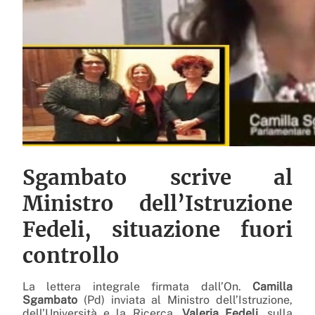
Sgambato scrive al
Ministro dell’Istruzione
Fedeli, situazione fuori
controllo
La lettera integrale firmata dall’On.
Camilla
Sgambato
(Pd) inviata al Ministro dell’Istruzione,
dell’Università e la Ricerca,
Valeria Fedeli
, sulla