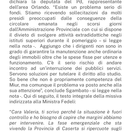
dichiara la deputata del Pd, rappresentante
dell’area Orlando. “Esiste un problema serio di
fondi. Stiamo ricevendo sollecitazioni da molti
presidi preoccupati dalle conseguenze della
circolare emanata negli scorsi giorni
dall’Amministrazione Provinciale con cui si dispone
il divieto di svolgere attività extradidattiche negli
istituti superiori durante il pomeriggio – si legge
nella nota -. Aggiungo che i dirigenti non sono in
grado di garantire la manutenzione anche ordinaria
degli immobili oltre che le spese fisse per utenze e
funzionamento. C’è il serio rischio di andare
incontro ad un’interruzione dei pubblici servizi.
Servono soluzioni per tutelare il diritto allo studio.
So bene che non è propriamente competenza del
Miur, ma comunque il problema va posto anche alla
sua attenzione”, conclude Sgambato – si legge nella
nota -. Qui di seguito, il testo integrale della missiva
indirizzata alla Ministra Fedeli:
“
Cara Valeria, ti scrivo perché la situazione è fuori
controllo e ho bisogno di capire che margini abbiamo
per intervenire. La fase emergenziale che sta
vivendo la Provincia di Caserta si ripercuote sugli