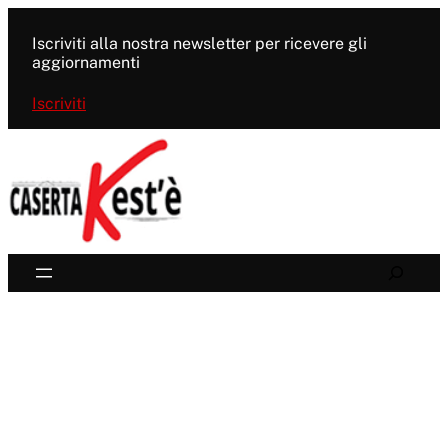
Vai
al
Iscriviti alla nostra newsletter per ricevere gli
contenuto
aggiornamenti
Iscriviti
Search