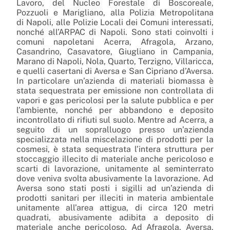
Lavoro, del Nucleo Forestale di Boscoreale,
Pozzuoli e Marigliano, alla Polizia Metropolitana
di Napoli, alle Polizie Locali dei Comuni interessati,
nonché all’ARPAC di Napoli. Sono stati coinvolti i
comuni napoletani Acerra, Afragola, Arzano,
Casandrino, Casavatore, Giugliano in Campania,
Marano di Napoli, Nola, Quarto, Terzigno, Villaricca,
e quelli casertani di Aversa e San Cipriano d’Aversa.
In particolare un’azienda di materiali biomassa è
stata sequestrata per emissione non controllata di
vapori e gas pericolosi per la salute pubblica e per
l’ambiente, nonché per abbandono e deposito
incontrollato di rifiuti sul suolo. Mentre ad Acerra, a
seguito di un sopralluogo presso un’azienda
specializzata nella miscelazione di prodotti per la
cosmesi, è stata sequestrata l’intera struttura per
stoccaggio illecito di materiale anche pericoloso e
scarti di lavorazione, unitamente al seminterrato
dove veniva svolta abusivamente la lavorazione. Ad
Aversa sono stati posti i sigilli ad un’azienda di
prodotti sanitari per illeciti in materia ambientale
unitamente all’area attigua, di circa 120 metri
quadrati, abusivamente adibita a deposito di
materiale anche pericoloso. Ad Afragola, Aversa,