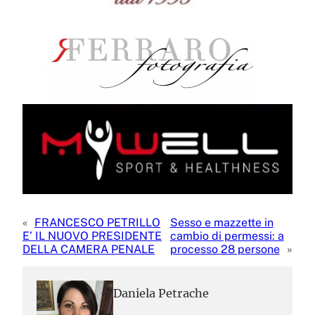
«
FRANCESCO PETRILLO
Sesso e mazzette in
E’ IL NUOVO PRESIDENTE
cambio di permessi: a
DELLA CAMERA PENALE
processo 28 persone
»
Daniela Petrache