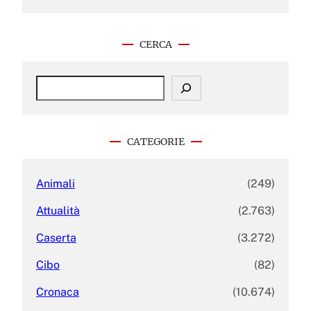
CERCA
S
e
a
r
c
CATEGORIE
h
Animali
(249)
Attualità
(2.763)
Caserta
(3.272)
Cibo
(82)
Cronaca
(10.674)