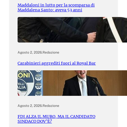
Maddaloni in lutto per la scomparsa di
Maddalena Santo: aveva 53 anni
Agosto 2, 2026
.
Redazione
Carabinieri aggrediti fuori al Royal Bar
Agosto 2, 2026
.
Redazione
FDI ALZA IL MURO, MA IL CANDIDATO
SINDACO DOV’È?