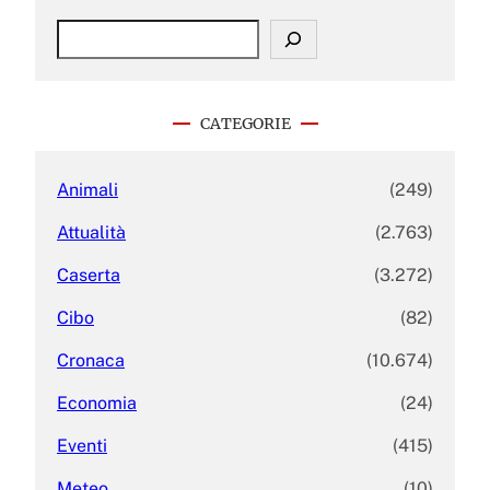
S
e
a
r
c
CATEGORIE
h
Animali
(249)
Attualità
(2.763)
Caserta
(3.272)
Cibo
(82)
Cronaca
(10.674)
Economia
(24)
Eventi
(415)
Meteo
(10)