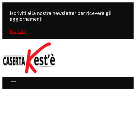
Vai
al
Iscriviti alla nostra newsletter per ricevere gli
contenuto
aggiornamenti
Iscriviti
Search