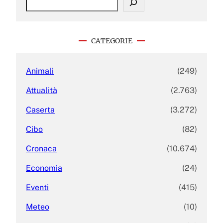
e
a
r
c
CATEGORIE
h
Animali
(249)
Attualità
(2.763)
Caserta
(3.272)
Cibo
(82)
Cronaca
(10.674)
Economia
(24)
Eventi
(415)
Meteo
(10)