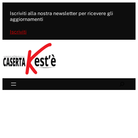
Vai
al
Iscriviti alla nostra newsletter per ricevere gli
contenuto
aggiornamenti
Iscriviti
Search