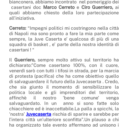
bianconera, abbiamo incontrato nel pomeriggio dei
casertani doc
Marco Cerreto
e
Ciro Guerriero,
ai
quali abbiamo chiesto della loro partecipazione
all’iniziativa.
Cerreto:
“Impegni politici mi costringono nella città
di Napoli ma sono pronto a fare la mia parte come
sempre, la Juve Caserta e’ qualcosa di più di una
squadra di basket , e’ parte della nostra identità di
casertani ! “
Il
Guerriero,
sempre molto attivo sul territorio ha
dichiarato:”Come casertano 100%, con il cuore,
venerdì sarò con tutti i tifosi in strada, per la marcia
di protesta (pacifica) che ha come obiettivo quello
di salvaguardare il futuro della Juvecaserta . Credo,
che sia giunto il momento di sensibilizzare la
politica locale e gli imprenditori del territorio,
affinchè il nostro ‘bene comune’ venga
salvaguardato. In un anno si sono fatte solo
chiacchiere ed è inaccettabile.La palla a spicchi, la
‘nostra’
Juvecaserta
rischia di sparire e sarebbe per
l’intera città un’ulteriore sconfitta”.Un plauso a chi
ha organizzato tale evento affermano ad unisono i