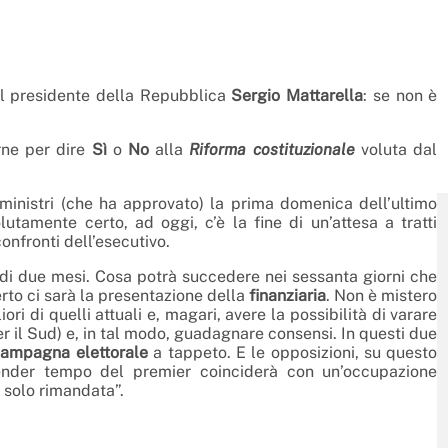
del presidente della Repubblica
Sergio Mattarella
: se non è
urne per dire
Sì
o
No
alla
Riforma costituzionale
voluta dal
 ministri (che ha approvato) la prima domenica dell’ultimo
amente certo, ad oggi, c’è la fine di un’attesa a tratti
onfronti dell’esecutivo.
to di due mesi. Cosa potrà succedere nei sessanta giorni che
erto ci sarà la presentazione della
finanziaria
. Non è mistero
ori di quelli attuali e, magari, avere la possibilità di varare
 il Sud) e, in tal modo, guadagnare consensi. In questi due
ampagna elettorale
a tappeto. E le opposizioni, su questo
render tempo del premier coinciderà con un’occupazione
è solo rimandata”.