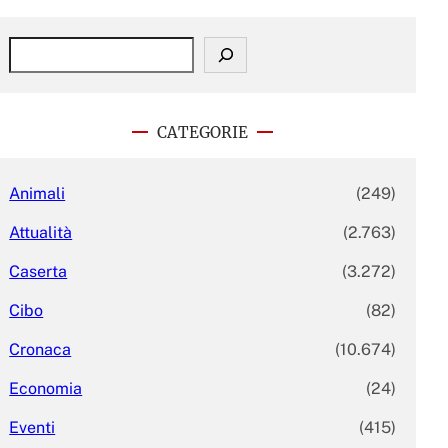
S
e
a
r
c
CATEGORIE
h
Animali
(249)
Attualità
(2.763)
Caserta
(3.272)
Cibo
(82)
Cronaca
(10.674)
Economia
(24)
Eventi
(415)