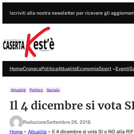
Vai
al
Iscriviti alla nostra newsletter per ricevere gli aggiorna
contenuto
Home
Cronaca
Politica
Attualità
Economia
Sport
Eventi
Sa
Attualità
Politica
Sociale
Il 4 dicembre si vota 
Redazione
Settembre 26, 2016
Home
>
Attualità
>
Il 4 dicembre si vota SI o NO alla 