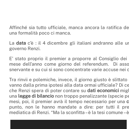
Affinché sia tutto ufficiale, manca ancora la ratifica 
una formalità poco ci manca.
La
data
c’è : il 4 dicembre gli italiani andranno alle 
governo Renzi.
E’ stato proprio il premier a proporre al Consiglio dei
mese dell’anno come giorno del referendum. Di assolut
snervante e su cui si sono concentrate varie accuse nei c
Tra rinvii
e polemiche, invece, il giorno giusto è slitta
vanno dalla prima ipotesi alla data ormai ufficiale? Di c
che Renzi spera di poter contare su
dati economici
migli
una
legge di bilancio
non troppo penalizzante (specie per
mesi, poi, il premier avrà il tempo necessario per una
c
punto, non le hanno mandate a dire: per tutti il p
mediatica di Renzi. “Ma la sconfitta – è la tesi comune – 