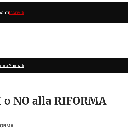
menti
Iscriviti
tira
Animali
SI o NO alla RIFORMA
RIFORMA