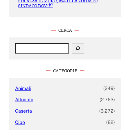
FDI ALZA IL MURO, MA IL CANDIDATO
SINDACO DOV’È?
CERCA
S
e
a
r
c
CATEGORIE
h
Animali
(249)
Attualità
(2.763)
Caserta
(3.272)
Cibo
(82)