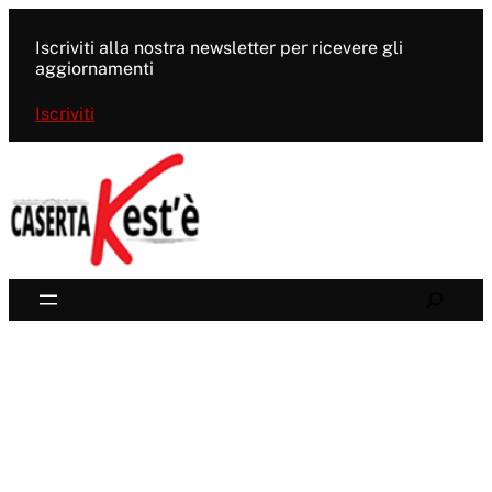
Vai
al
Iscriviti alla nostra newsletter per ricevere gli
contenuto
aggiornamenti
Iscriviti
Search