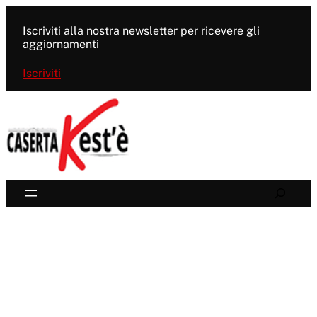
Vai
al
Iscriviti alla nostra newsletter per ricevere gli
contenuto
aggiornamenti
Iscriviti
Search