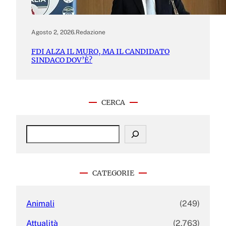
Agosto 2, 2026
.
Redazione
FDI ALZA IL MURO, MA IL CANDIDATO
SINDACO DOV’È?
CERCA
S
e
a
r
c
CATEGORIE
h
Animali
(249)
Attualità
(2.763)