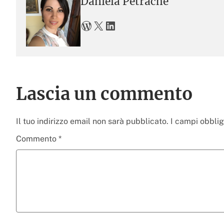
Daniela Petrache
WordPress
X
LinkedIn
Lascia un commento
Il tuo indirizzo email non sarà pubblicato.
I campi obbli
Commento
*