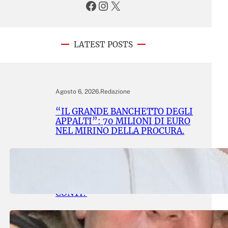
Facebook
Instagram
X
LATEST POSTS
Agosto 6, 2026
.
Redazione
“IL GRANDE BANCHETTO DEGLI
APPALTI”: 70 MILIONI DI EURO
NEL MIRINO DELLA PROCURA.
Agosto 6, 2026
.
Redazione
LA RIABILITAZIONE RIABILITA I
PAZIENTI, MA CHI RIABILITA I
CONTI?
Agosto 2, 2026
.
Redazione