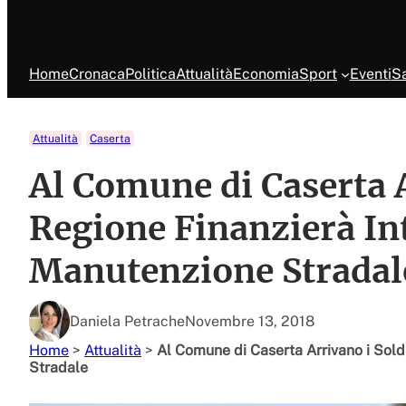
Home
Cronaca
Politica
Attualità
Economia
Sport
Eventi
Sa
Attualità
Caserta
Al Comune di Caserta A
Regione Finanzierà In
Manutenzione Stradal
Daniela Petrache
Novembre 13, 2018
Home
>
Attualità
>
Al Comune di Caserta Arrivano i Sold
Stradale